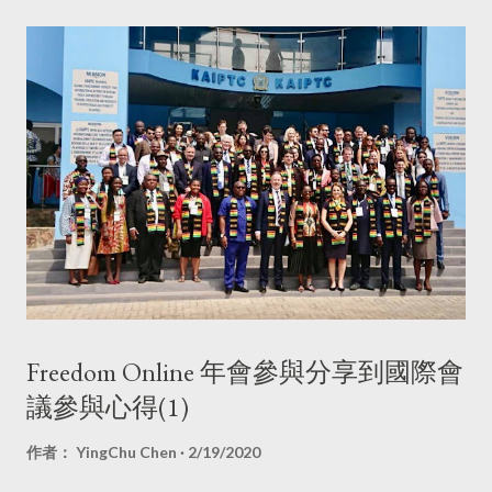
中心)，也知道選舉是十分容易操弄不實資訊的實際。如同在2018
年 FO 柏林年會時，ICANN 被要求查核不實資訊，但ICANN 明
確的表示他們只負責域名，並不負責內容審查，所以各國事實查
核的部份，還是由各國政府或是民間單位自己處理。例如 Africa
Check 這個單位，他們是屬於非洲國家聯盟，所以該組織在不同
國家都有成員查核不實資訊，並要求散發不實資訊的單位更改為
正確資訊。 這引發了我的疑問，於是在會後向主講人請益。如果
不實資訊是在捏造流言、製造社會對立，但緊迫盯人的查核制度
是否也是把一件事情以二分法「對」與「錯」，這不也是造成社
會不同群體之間的對立嗎？ 該主講人也了解這種情況不能以二分
法的「對」與「錯」來描述，但對於一般網路使用者在使用網
路、看到資訊時，很容易就會遇到文字遊戲，造成把資訊的判讀
Freedom Online 年會參與分享到國際會
簡化為「對」與「錯」，就算台灣的實事查核中心或是各種即時
議參與心得(1)
通訊的機器人都投入了事實查核作業，但有些意識型態問題也較
難在短時間內化解。這也是自2018柏林年會時不斷提到的需要提
作者：
YingChu Chen
2/19/2020
升每個人的資訊素養，不能太過單一的資訊來源，這樣會更容易