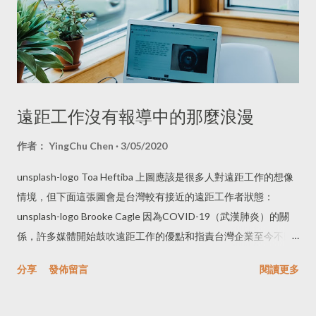
遠距工作沒有報導中的那麼浪漫
作者：
YingChu Chen
3/05/2020
unsplash-logo Toa Heftiba 上圖應該是很多人對遠距工作的想像
情境，但下面這張圖會是台灣較有接近的遠距工作者狀態：
unsplash-logo Brooke Cagle 因為COVID-19（武漢肺炎）的關
係，許多媒體開始鼓吹遠距工作的優點和指責台灣企業至今不願
意轉換為遠距工作是老舊、不知變通、不信任員工的守舊、古板
分享
發佈留言
閱讀更多
思想及行為。 就我自己所接觸到的，完全沒有辦公室的「三人以
上的公司」也只有一家，其他可能是個人工作室、以家庭為單位
所組成的小型公司，在 Marissa Mayer 擔任 Yahoo! 的執行長期