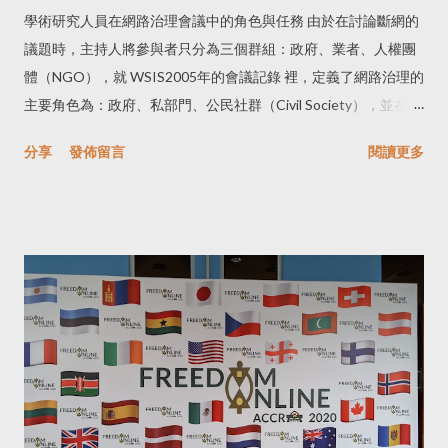
學術研究人員在網路治理會議中的角色與任務 由於在討論斷網的
議題時，主持人將參與者只分為三個群組：政府、業者、人權團
體（NGO），就 WSIS2005年的會議記錄 裡，定義了網路治理的
主要角色為：政府、私部門、公民社群（Civil Society），並在該
文件中肯定學術研究單位、技術社群對網路治理政策的貢獻。 一
分享
發佈留言
閱讀更多
個學術研究單位、智庫在教育普及的國家中，對於網路政策與其
政府、人民的貢獻與功能是什麼？當日現場的參與者都是擁有高
等學位的知識份子，可能在大學教書或本身就是研究人員，他們
選擇投入成立或是加入非政府組織，倡議各種維護網路使用自
由、言論自由、反對內容審查與政府監控、兒少保護、兩性平權
的各種人權議題，那麼，台灣的知識份子呢？ 在午餐時間，曾經
有一位參與者問我：「為什麼智庫單位要參與這樣的活動？」他
也好奇台灣智庫單位提出的政策建議，有多少是真正貫徹有效執
行的？面臨什麼樣的阻礙與抗拒？相較於有些部門偏好參考商業
顧問公司的報告為政策建言佐證，那麼學術研究人員在這個領域
或不同領域的實質貢獻會是什麼？在這些國際會議裡的角色是什