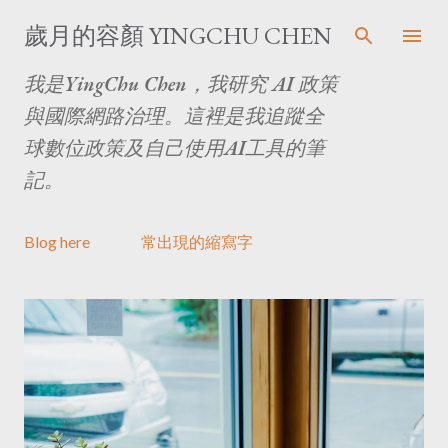
跳至主要內容
歲月的容顏 YINGCHU CHEN
我是YingChu Chen，我研究 AI 政策
與國際網路治理。這裡是我追蹤全
球數位政策及自己使用AI工具的筆
記。
Blog here
常出現的縮寫字
文
章