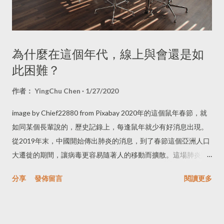
是：聯合國 IGF、RightsCon、ICANN、APNIC 這些會議，但也
通常只在特定的族群裡。對網路政策或關鍵網路基礎設施涉獵比
例較多的，可能會在 ICANN、APNIC 會議裡，而這兩個會議又
更偏向網路基礎建設、架構，及了域名與 IP 資源的發放及管理。
為什麼在這個年代，線上與會還是如
RightsCon 則屬於較多非營利性組織且多為爭取權利的團體聚
此困難？
會。聯合國 IGF、APrIGF（亞太區網路治理論壇）則比較像一個
平台，希望藉由這個平台把全世界或各區域、領域不同的專家集
作者：
YingChu Chen
1/27/2020
結在一起交流。
image by Chief22880 from Pixabay 2020年的這個鼠年春節，就
如同某個長輩說的，歷史記錄上，每逢鼠年就少有好消息出現。
從2019年末，中國開始傳出肺炎的消息，到了春節這個亞洲人口
大遷徙的期間，讓病毒更容易隨著人的移動而擴散。這場肺炎對
旅遊業、交通運輸航業的經濟衝擊，應該會造成嚴重的傷害。 在
分享
發佈留言
閱讀更多
一月初時，我收到邀請去印度參與一場討論建立人工智慧政策的
工作坊的信件，談到對方協助辦理機票、住宿和簽證。