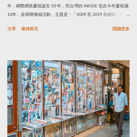
年，網際網路慶祝誕生 50 年，而台灣的 INSIDE 也在今年慶祝滿
10年，並舉辦徵稿活動，主題是：「2009 至 2019 在網路、科技
與新創，你認為最重要的一件事是？」 10 年發生大大小小小的事
分享
發佈留言
閱讀更多
都出現在腦海裡，全球的、台灣的，還有更多事是我未注意到
的。我想了很久，造成全球衝擊最大的一件事？斷網？Facebook
和 Cambridge Analytica 的事件(2018)？網路安全？電子化政府？
第一台 iPod (2001) 或 iPhone (2007) 出現？能對全球使用者使用
行為改變的「事件」還有什麼？