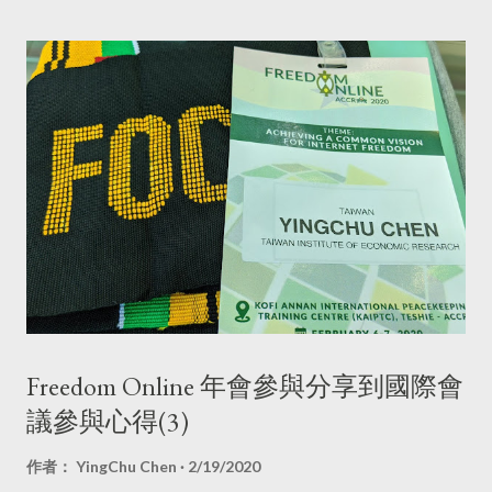
間，2013年起更禁止員工遠距(在家)工作，也有一些公司開始思
考遠距(在家)工作和在公司裡實際參與的優缺點。 雖然我是可以
遠距工作的人，也知道遠距工作的優點，也偏好遠距工作。但遠
距工作在實際執行上的缺點也不少，而且會讓工作量和設備成
本、管理成本增加很多，這些則是許多倡導遠距工作的人不會寫
的，那些浪漫文字報導的背後，證明他們很少或根本沒實際想過
要去處理這些行政問題（因為他們可能不是行政人員）。
Freedom Online 年會參與分享到國際會
議參與心得(3)
作者：
YingChu Chen
2/19/2020