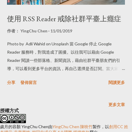
使用 RSS Reader 戒除社群平臺上癮症
作者：
YingChu Chen
11/01/2019
Photo by Adli Wahid on Unsplash 當 Google 停止 Google
Reader 服務時，對我造成了困擾。以往我可以藉由 Google
Reader 閱讀一些部落格、新聞資訊，藉由社群平臺朋友們的引
導，可以看到更多平台的資訊，再自己選擇是否訂閱。當大家完
全依賴社群平臺的資訊時，Google Reader 就停止了服務，並讓
分享
發佈留言
閱讀更多
使用者匯出資訊到其他平台，例如我現在使用的 Feedly 。 在使用
很長一段時間免費版的 Feedly 後，在 2019 年決定付費，主要原
因如下： 提供搜尋、畫線、分類、註記等功能 可以直接在閱讀介
更多文章
面上把內容寄給好友或分享至社群平臺(Facebook、LinkedIn、
授權方式
Twitter...等)、Evernote、Pocket 等服務上存檔。 把介面調整成
對眼睛較舒服的顏色 身為讀者，可以專心的閱讀完整內容 不需要
歲月的容顏 YingChu Chen
由
YingChu Chen 陳映竹
製作，以
創用CC 姓