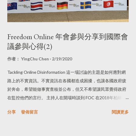
麼？任務是什麼？這些耐人尋味的問題，先到此打住。
Freedom Online 年會參與分享到國際會
議參與心得(2)
作者：
YingChu Chen
2/19/2020
Tackling Online Disinformation 這一場討論的主題是如何應對網
路上的不實資訊。不實資訊在各國都造成困擾，也讓各國政府疲
於奔命，希望能做事實查核並公布，但又不希望讓民眾覺得政府
在監控他們的言行。 主持人在開場時談到 FOC 在2018年柏林年
會時，對於不實資訊處理方式的聯合聲明外，也談到不實資訊對
分享
發佈留言
閱讀更多
於社會氛圍的威脅，也是造成人民互相對立的原因之一。 主講人
之一的媒體記者談到他在2020台灣總統大選時，與台灣的團隊一
起工作過(之後確認是該媒體在台灣的分支，而非台灣的事實查核