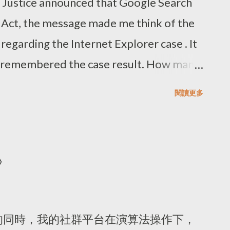
Justice announced that Google Search
 Act, the message made me think of the
regarding the Internet Explorer case . It
st remembered the case result. How many
se and the result? Then, I read some
閱讀更多
's perspective. Google said the company
e search engine service, so the US DOJ's
nt market are improper. Enforcing
》
age is a complex task. The authorities are
ntitrust tools are no longer sufficient.
ns to tackle the unique challenges posed
的同時，我的社群平台在演算法操作下，
e concepts remain the same, old-school