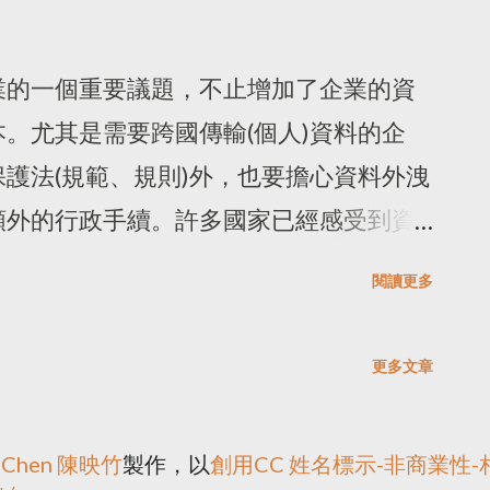
提供AI開發與服務階段個資處理標準的
智慧 (AI) ，似乎是提升搜尋引擎關鍵
 9 月時，韓國總統向世界宣布《 數位權
一下，台灣近期關於人工智慧的相關法
專家小組處理與人工智慧相關的隱私議題，
除 2018 年提出所謂的「 AI小國大戰
業的一個重要議題，不止增加了企業的資
I 隱私公私政策理事會 」，主要 3 大部
出應擬「 人工智慧發展基本法 」、2023年
。尤其是需要跨國傳輸(個人)資料的企
、風險評估、透明，由 32位來自學術
成式AI參考指引（草案） 」，國內腳步
護法(規範、規則)外，也要擔心資料外洩
，並由韓國 PIPC及LG的AI研究所所長
委員會，在2023年10月公布「 金融業
額外的行政手續。許多國家已經感受到資
出「 AI技術法遵示範計畫 」，發展事前
則及政策 」，有相關的指引和配套措施。
透過數位經濟協議、各種雙邊或多邊協
閱讀更多
智慧傷害人民而陸續建立事前管制的法規
時的相關成本，以促進(數位)經濟發展，
進度在哪裡？如果從0到10，10是歐盟
哥、加拿大已簽署「美國-墨西哥-加拿大
更多文章
裡？台灣所謂的 AI內閣，有什麼 AI 操作
ico, and Canada Agreement)，讓這三個國
24年7月15日，台灣國科會已 公布「人工智
傳輸資料。 2019年由日本前首安倍晉三
u Chen 陳映竹
製作，以
創用CC 姓名標示-非商業性-相
見 。 關於全球 AI政策發展的觀察站 有
0大阪峰會中提出提出「Data Free