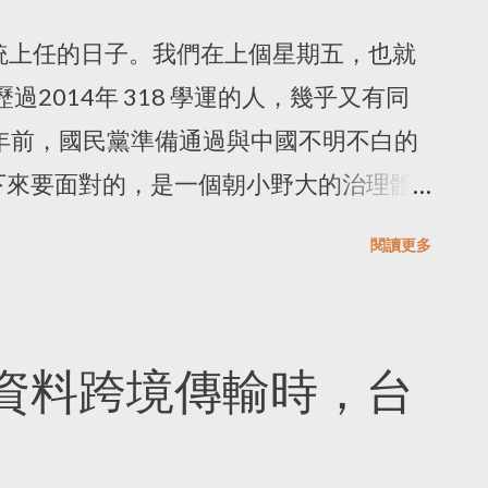
開啟電子產品後，就開起閱讀器閱讀，它
系、文化不同。談到「數位政府」或「智慧
了Kobo的彩色電子閱讀器，主要的原因
加坡，但在聯合國電子化政府評比、
 任總統上任的日子。我們在上個星期五，也就
台上買到我需要的外文書籍，我不需要把中
，韓國是在評比結果裡都是亞洲國家之
歷過2014年 318 學運的人，幾乎又有同
obo的軟體介面整合的不差，例如有些文
關政策進度時，也會讓我為台灣的現況感
年前，國民黨準備通過與中國不明不白的
我可以在通勤時閱讀短文。 電子書還是有電
部 (MSIT)在 2022年公布「實現可信
下來要面對的，是一個朝小野大的治理體
讀器並不互相支援，所以我在 Google
alize trustworthy artificial
以全民監督政府，可以線上關注立法院又
閱讀更多
輸出至 MooInk、Kindle、Kobo 的電子
024年的工作計畫中表示要成立AI安全研究所(AI
日下午幫觀音蓮換盆後，有個感觸：「大家都
le Playbook購買的電子書，也只能使用
itute)負責研究及解決AI所帶來的挑戰。除MSIT
失能，誰想再走上街頭？」如果我們這一
會 (韓國PIPC)，也就是國家等級的個
那怎麼立法院還能打成這樣？ 回到新總
資料跨境傳輸時，台
，在 2023年 8 月時，韓國PIPC公布
所謂「行動創新的AI內閣」，我始終無
使用政策指引 》，韓國 PIPC 將會建立
內閣AI化？我在媒體的報導裡，只能理