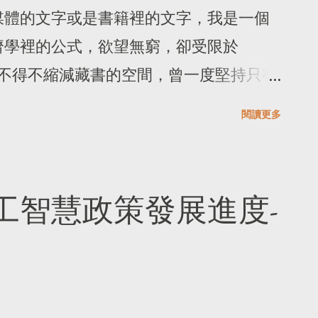
作家，過著晨昏顛倒、夜夜笙歌，可以寫
努力，他們可以擁有同樣族群、同樣階層
媒體的文字或是書籍裡的文字，我是一個
品。如果沒有上天賜下的禮物，相信規律
同的人生。 這本小說剛開始引起我共鳴
濟學裡的公式，欲望無窮，卻受限於
了天分外，一個作品要成為經典，還需要
譯」的見解。書名是《巴別塔學院》，自
小，我不得不縮減藏書的空間，曾一度堅持只有
說的：「天時、地利、人和」，只要作者
的故事，在大洪水後人們講著統一的語
擁有更多擺放文學或小說書籍的空間。但
雜手續，在自由的台灣可以選擇自費出
閱讀更多
和華就讓人們的語言不一致，塔也建不起
有一本可以滋潤心靈、滿足想像空間的書
擁有版權-只要作者願意忍受中間的繁
有許慎的《說文解字》，後代也有訓詁
縮在經濟艙無法伸展的四肢，或躺在醫院
無關的事務。網際網路簡化一切，讓每個
遣詞。然而作者以英文撰寫這本小說，在
病榻上，能因為作者的文字而使思緒不受
工智慧政策發展進度-
，也讓每個人遠離繁雜的事務，專心在寫
ith 的《國富論》，就告訴讀者們，這本書
界中，不是被吞沒在黑暗狹窄的機艙座位
品的權力，把權...
是以西方世界侵略亞太的角度出發。 我
復一日無起伏的日常生活中。小小的電子
在翻譯許多國外政府的文件再寫成平易可
一個寄託，於是我在電子出版平台上買了
一。我自小到大在這塊土地學習，但所學
、《自己的房間》，去年在病床上讀了