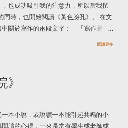
》，也成功吸引我的注意力，所以當我撰
o be updated to effectively regulate the
 的同時，也開始閱讀《黃色臉孔》。 在文
 may not charge for its search engine
書中關於寫作的兩段文字： 「寫作是一
ranking sea...
無法保證你正在創造的事物有任何價值，
閱讀更多
爭中落後的跡象，都會讓你一路墜入絕望
所擁有最接近正真魔法的東西，寫作是無
打開通往其他世界的門扉，寫作賜予你力
院》
，可以塑造自己的世界。」 藉由這兩段
小說給我對於寫作與出版的心得。 大學
三個月，工作內容也僅有維運出版社的網
完一本小說，或說讀一本能引起共鳴的小
，所以我對書中的出版界的操作沒有什麼
分享閱讀的心得，一來是常有學生或老師或