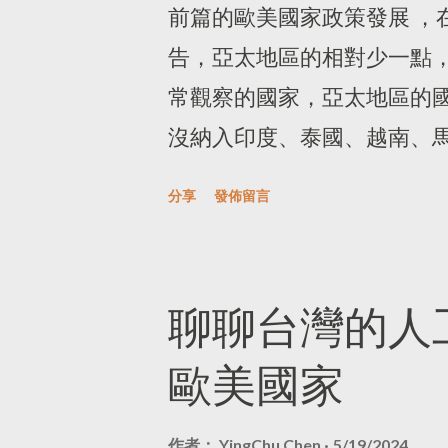
的知識都與這個島沒有關連
《「我反對！」不恐龍大法官
前篇的歐美國家政策發展 ，
文化一無所知，甚至因為當
的好奇，問我為什麼不滑手機
告，亞太地區的相對少一點
本的語言與長輩溝通，所以
閱讀器是 Amazon Kin
常觀察的國家，亞太地區的
的定位。書中的主角有著中
物。那陣子我準備出發去柏
沒納入印度、泰國、越南、
英文的姓名，書中各色人種
已在考慮採購電子閱讀器，
有不少報告可以參考，有興趣
分享
發佈留言
會以為是一本西方白人主角們
平台與閱讀器及預算限制，
台灣人最容易觀察的國家，也
學者的反抗、自我懷疑、殖
所以覺得平板電腦暫時就夠
聯網信息服務深度合成管理規定
到。我不是專業譯者，但我
閱讀器放到我手中，才知道
要備案登記，所以有一個「 
聊聊台灣的人
文化知識的鑰匙，在我還是
擾、就是專心的閱讀，享受作者
在上面看到有哪些演算法正在等
歐美國家
尊...
MookInk，Kindle當
裡面還包括 1 個人才與職位
中文的速度比較快，也更容
國家之一，他們發展資料治
作者：
YingChu Chen
5/19/2024