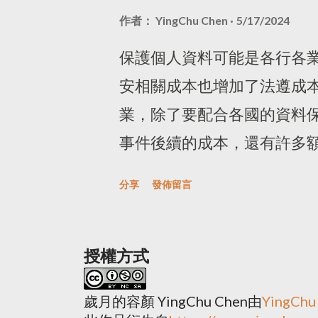
以原則為中心的監管系統，也
解將延續智慧政府的願景，人工
作者：
YingChu Chen
5/17/2024
規範、公私合作的指引等。在
字用的流行用字。 簡單查詢
利法案 》，10月時就組成
規、規範、指引、辦法、原則，
保護個人資料可能是各行各
並依照 8 月的規劃，成立「 A
略 」、 2019年時有立委提
安相關成本也增加了法遵成本
門，主題分別為資料處理標準
8月由國科會所擬的「 使用生
業，除了要配合各國的資料保
界、法律界和工業界的專家組成
最快的監管機關應該是金融管理
事件後續的成本，還有許多
共同擔任主席。在11月時就提
運用人工智慧(AI)之核心原
料流動的重要性，也紛紛的
分享
發佈留言
評估制度。MSIT 也...
當其他國家為避免發展人工
議，來減輕企業跨境傳輸資料
時，我有點擔心，台灣的法規
例如2018年時，美國、墨西
授權方式
AI Act的程度，那台灣會在哪
協定」(United States, Mex
或監管指引嗎？ 更新： 20
家的企業可以在北美境內自由
歲月的容顏 YingChu Chen
由
YingCh
慧基本法草案」 並 公開徵求意
在世界經濟論壇和2019年的G2