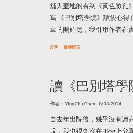
舖天蓋地的看到《黃色臉孔
theories and toolkits need t
寫 《巴別塔學院》讀後心得
digital market. While Google
章的開始處，我引用作者在
services, it does profit from 
種極度孤獨的活動，你完全
分享
發佈留言
而所有顯示你在這場激烈競
的深淵。」 「寫作是人類
中生有創造出某種事物，是
讀《巴別塔學
量，讓你在真實世界太痛苦時
文字，我想寫下的是關於這本
作者：
YingChu Chen
8/03/2024
畢業後在出版界的資歷只有
自去年出院後，幾乎沒有讀
站，根本不能算是在出版界
說，我也很久沒在Blog上