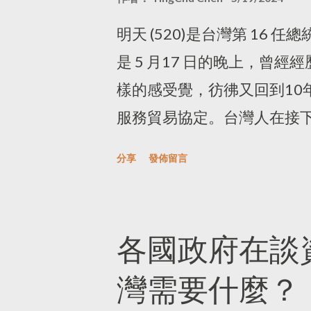
讀器。我常在登機坐定可以
新加坡，2個國家的政治體
成了我的行動書櫃。近期也買
國家」，大家多會聯想到新
明天 (520)是台灣第 16
在於，我可以在Kobo的平
OECD的數位政府相關評比
是 5 月17 日的晚上，曾經經
英文書籍分兩個閱讀器，而K
首。每當我看到韓國發展相
樣的感受覺，彷彿又回到10
章可以暫存到Pocket裡，
到擔憂。 韓國科學技術資訊通信
服務貿易協定。台灣人在接
子書的限制，因為不同不台的閱
人工智慧的策略」 ( Strategy to re
系，唯一慶幸的是，我們可
分享
發佈留言
Playbook 購買的電子書，無法
intelligence )，並在2
在上演什麼戲碼。 在 18 
閱讀器中，我在博客來、Goog
Safety Research Inst
有生活要過，如果不是國會
平板閱讀。在電子書還沒...
外，韓國也有個人資料保護委員
代都被教育為溫良謙恭儉讓，
各國政府在談
資保護單位，他們涉及的領域很廣
統宣布內閣成員的那天，出現
灣需要什麼？
《 人工智慧時代個人資訊安全
法理解這表示內閣自動化還是