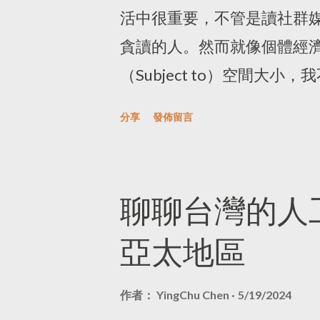
讀；當然也有那種天才型的
天文化的優勢，加上後天的
活中很重要，不管是讀社群
出讓人一讀再讀的有趣的作
所沒有的機會，甚至是擁有不
貪讀的人。然而就像個體經
的模式還能帶來益處，但除
的，是作者在書中對於「翻
（Subject to）空間大
配合時機點、運氣，俗語常
然就脫離不了記憶裡巴別塔
商管書籍才買電子書，才能
願意承擔出版相關過程的複
分享
發佈留言
言，想建造通天的塔，而耶
在通勤、旅途中，還是希望
版、自己想辦法行銷，好處是
來了。東方大陸的文化裡，
籍可以度過極度乏味，且蜷
雜、找通路這些與「寫作」
學、修辭學在考究這些用字
蒼白充斥著苦難人生氣味的
聊聊台灣的人
人握有出版自我作品的權力
小說開頭就帶入 Adam Sm
現實限制而飛舞在另一個世
作上，也降低出版社是否出版作
亞太地區
要用西方的思考模式來讀，也
或藥水味的病房，又或是日
對這些沒有什麼意見，畢竟
閱讀器裡的書櫃是心靈的另
作者：
YingChu Chen
5/19/2024
讀的文字，已成日常工作之
吳爾芙的《論自我與寫作》