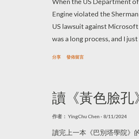
When the US Department of 
Engine violated the Sherman
US lawsuit against Microsoft 
was a long process, and I ju
people still remember the ca
分享
發佈留言
articles that support Google
doesn't sell or charge for th
market definition and releva
讀《黃色臉孔
antitrust laws in the digital 
aware that some traditional a
作者：
YingChu Chen
8/11/2024
They need innovative solutio
讀完上一本《巴別塔學院》
by digital issues. While som