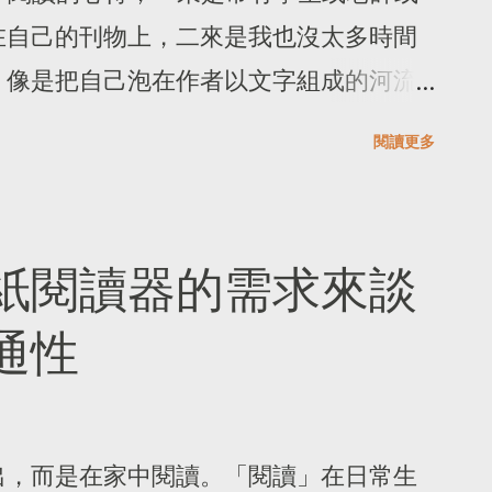
到自建一個網站再找出留言者的 IP 位置
在自己的刊物上，二來是我也沒太多時間
過（那不是這個小說的重點），裡面的性
，像是把自己泡在作者以文字組成的河流
相關議題只能用「無奈」兩字回應--如果
塑造的時空和發揮想像力享受文字帶來的
什麼，沒遭遇過性別歧視、網路惡意言論
閱讀更多
多人書寫自己的心得，閱讀者可以感受書
但也相信今年的奧運已經讓不少台灣人感
爭前的動盪不安時期，也是英國、西班牙
的影響。 在知識普及、每個人可以成名
權的年代，東西方的交流不斷因文化與語
紙閱讀器的需求來談
創作的欲望，需要有個什麼可以證明「自
可避免的侵略性戰爭。閱讀者也可以專注
」與「實現自我價值」的最簡單方式，直
通性
者的剝削、不平等、不人道、看似平等的
缺乏邏輯的文字組合，只是日常瑣碎的流
的分別。也可以讀到女性在那個年代要爭
。 寫作這件事情靠的不只是天分，有穩
，更不用說有色人種的女性在高等教育學
的創作模式，他們不止創作，也大量閱
因為書中的四個主角擁有語言的天分、先
出，而是在家中閱讀。「閱讀」在日常生