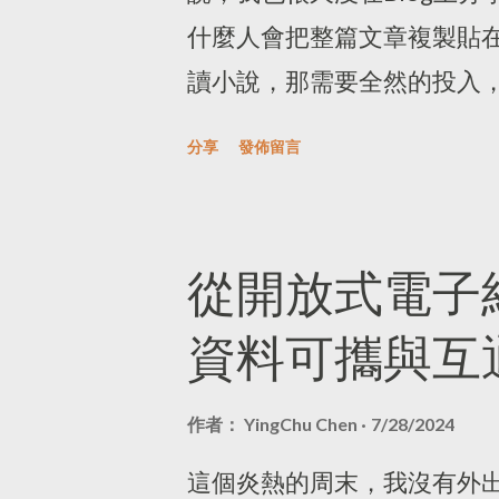
太多共鳴，也對於作者簡潔談
什麼人會把整篇文章複製貼
再反查來源這件事也一笑帶
讀小說，那需要全然的投入
別與種族偏見、網路言論覇凌
裡，感受作者與譯者用文字
沒有親身體驗過，很難說些
分享
發佈留言
氛圍。 這本小書應該也有很
攻擊的人，真的不痛不癢，
裡的時空是中國清朝鴉片戰
受到國家地位、各種偏見帶來
等歐洲國家向全球擴張統治
從開放式電子
三分鐘的時代，每個人都有
言不通而受挫，最後發生無
己存在過」、「自我獨特性
資料可攜與互
於小說中殖民者對於被殖民
到有點天發現字裡行間充滿
條件卻還是有著階級、種族
水帳時，只能選擇向現實低頭
作者：
YingChu Chen
7/28/2024
取讀書、被平等對待的痛苦
定產出量的作家們也有規律
術殿堂中被如何看待。然而
這個炎熱的周末，我沒有外