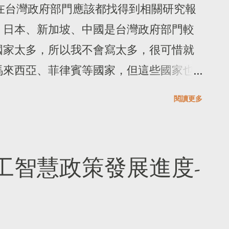
，我受西式的教育長大，對於台灣的傳統
RBG第一手珍貴訪談錄 》引起護理師們
在台灣政府部門應該都找得到相關研究報
時執政者的原因，我也無法用這塊土地原
而是一直在讀電子書。 我的第一台電子
，日本、新加坡、中國是台灣政府部門較
偶爾我也會像書中的主角一樣，懷疑自己
dle，是當時的上司送給工作單位每個員工的禮
國家太多，所以我不會寫太多，很可惜就
文的姓名，但因為監護人的要求，他使用
林，我收到了閱讀器實在開心不已。當時
馬來西亞、菲律賓等國家，但這些國家也
也用了英文的姓名，如果沒有特別注意，
但在各家閱讀器間糾結，受限於各家閱讀
的人可以再去找一下。 中國 中國應該是
閱讀更多
的奇幻小說。 裡面的種族抗爭與解放、
我必須精打細算。由於自己已經有平板，
是較沒有閱讀障礙的國家。中國的《 互
民者的剝削，在各類小說或電影都讀得
了，所以一直沒有動手採購，直到上司把
 》第 19 條對生成式AI的服務提供者需
的確感受到，往昔不同語言即為開啟不同
使用電子閱讀器實在太愉快，沒有被干
互聯網信息服務演算法備案系統 」，可以
工智慧政策發展進度-
十二、三歲的時候，「翻譯」是一個備受
的文字。第二台是 Readmoo的第一代
候審查，在 4 月時就有 69條演算法，
時只能閱讀英文書籍，我還是習慣讀中文，閱讀
的匹配演算法系統。 韓國 韓國是我觀察的
易產出心得，所以我還是購買中文電子閱
理的策略不會輸給台灣政府常引為標竿的