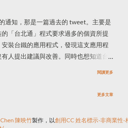
r 的通知，那是一篇過去的 tweet。主要是
裝的「台北通」程式要求過多的個資所提
，安裝台鐵的應用程式，發現這支應用程
沒有人提出建議與改善。同時也想知道台
會（EFF）一樣的組織？還有台灣將要成
閱讀更多
網路治理論壇（IGF）不是應該做這些倡
上心神不寧，雖然我不想進一步的討論這
更多文章
情況，長期處於資訊不對稱的情況下，還
天再找時間寫詳細一點。 關於「網路治理論
u Chen 陳映竹
製作，以
創用CC 姓名標示-非商業性-相
vernment Forum（簡稱 IGF）是一個討論
t/
。