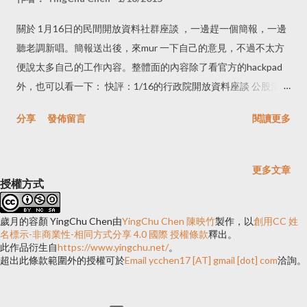
關於 1月16日的民間開放資料社群座談 ，一邊趕一個簡報，一邊
聽老調新唱。簡報送出後，來mur 一下自己的意見，不過不太方
便說太多自己的工作內容。整體面的內容除了看官方的hackpad
外，也可以看一下： 快評：1/16的行政院開放資料座談 公股法人
部份：政府部門的一個案子出來，可能還包括許多工作項目，昨
分享
發佈留言
閱讀更多
天與一個廠商洽談，他們就擺明不接政府標案，因為裡面的管考
行政流程可能會耗費更多人力與時間，同時專業度不同，他們希
望有效運用自己的人力資源。所以說公股法人與民爭利？如果你
更多文章
深入這個產業，我想你會改觀。 政府網站建置很難看、要打掉重
授權方式
來...等相關議題。我先前寫了一些關於政府網站從建置規劃到管
理（ 連結 ），政府網站的規範除了隨時更新之外，技術、主流是
歲月的容顏 YingChu Chen
由
YingChu Chen 陳映竹
製作，以
創用CC 姓
名標示-非商業性-相同方式分享 4.0 國際 授權條款
釋出。
隨時在更新的。往年每個政府網站都要Flash，現在說不要Flash要
此作品衍生自
https://www.yingchu.net/
。
RWD。政府網站又有不同層級規劃，部門網站、計畫網站甚至是
超出此條款範圍外的授權可於
Email ycchen17 [AT] gmail [dot] com
洽詢。
臨時的頁面，都有不同的需求，如果一個中央層級的政府部門網
站，隨時要迎合時下潮流做更新，所涉及的人力與經費，也不是