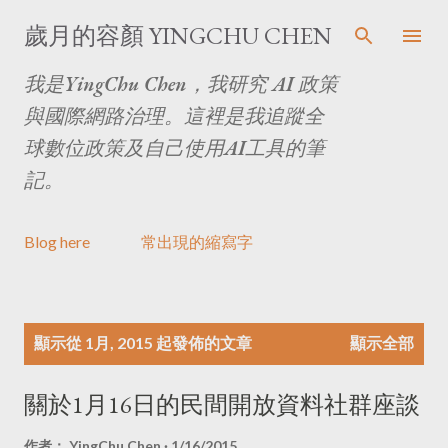
跳至主要內容
歲月的容顏 YINGCHU CHEN
我是YingChu Chen，我研究 AI 政策
與國際網路治理。這裡是我追蹤全
球數位政策及自己使用AI工具的筆
記。
Blog here
常出現的縮寫字
文
顯示從 1月, 2015 起發佈的文章
顯示全部
章
關於1月16日的民間開放資料社群座談
作者：
YingChu Chen
1/16/2015