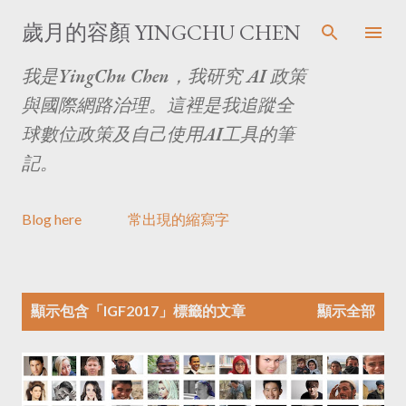
跳至主要內容
歲月的容顏 YINGCHU CHEN
我是YingChu Chen，我研究 AI 政策
與國際網路治理。這裡是我追蹤全
球數位政策及自己使用AI工具的筆
記。
Blog here
常出現的縮寫字
文
顯示包含「
IGF2017
」標籤的文章
顯示全部
章