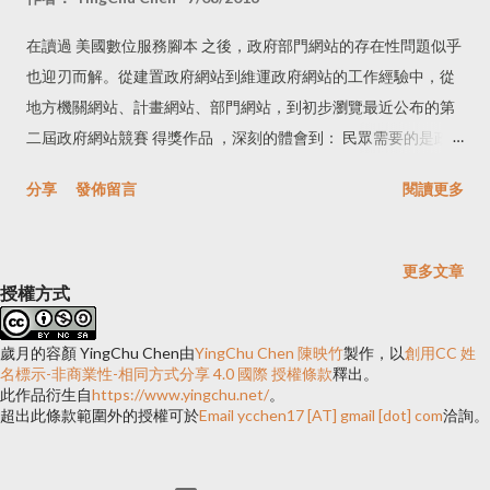
在讀過 美國數位服務腳本 之後，政府部門網站的存在性問題似乎
也迎刃而解。從建置政府網站到維運政府網站的工作經驗中，從
地方機關網站、計畫網站、部門網站，到初步瀏覽最近公布的第
二屆政府網站競賽 得獎作品 ，深刻的體會到： 民眾需要的是政
府服務平台，而不是政府網站： 人民需要的是可以信任的資訊來
分享
發佈留言
閱讀更多
源，政府網站上的資訊應該都是可信度較高的訊息、每個人都可
以了解的內容，即時、正確、可追溯的政府資訊，是人民所需要
的。 需要減輕民眾在取得資訊時的負擔： 訊息管道眾多，統一的
更多文章
訊息公布網站是必要的。目前在台灣，可以透過政府入口網，依
授權方式
照不同的主題來取得相關的政府資訊與所需要的服務，而不是透
過找尋相關部門再至該部門網站取得自己需要的服務。 透過網路
歲月的容顏 YingChu Chen
由
YingChu Chen 陳映竹
製作，以
創用CC 姓
名標示-非商業性-相同方式分享 4.0 國際 授權條款
釋出。
推廣政策是必要但非唯一管道： 如前所言，人民需要的是服務，
此作品衍生自
https://www.yingchu.net/
。
而不是政策廣宣或是部門形象網站。民眾希望在網站上取得自己
超出此條款範圍外的授權可於
Email ycchen17 [AT] gmail [dot] com
洽詢。
所需要的服務，政府可以透過網站、各種行銷方式來推廣政策，
但門網站不是政策推廣的唯一方式。許多政府部門會落入行銷的