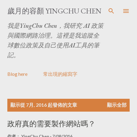
跳至主要內容
歲月的容顏 YINGCHU CHEN
我是YingChu Chen，我研究 AI 政策
與國際網路治理。這裡是我追蹤全
球數位政策及自己使用AI工具的筆
記。
Blog here
常出現的縮寫字
文
顯示從 7月, 2016 起發佈的文章
顯示全部
章
政府真的需要製作網站嗎？
作者：
YingChu Chen
7/08/2016