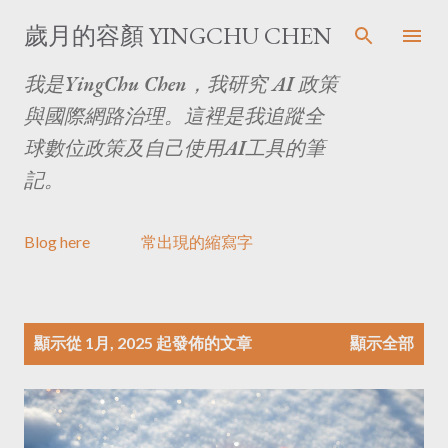
跳至主要內容
歲月的容顏 YINGCHU CHEN
我是YingChu Chen，我研究 AI 政策
與國際網路治理。這裡是我追蹤全
球數位政策及自己使用AI工具的筆
記。
Blog here
常出現的縮寫字
文
顯示從 1月, 2025 起發佈的文章
顯示全部
章