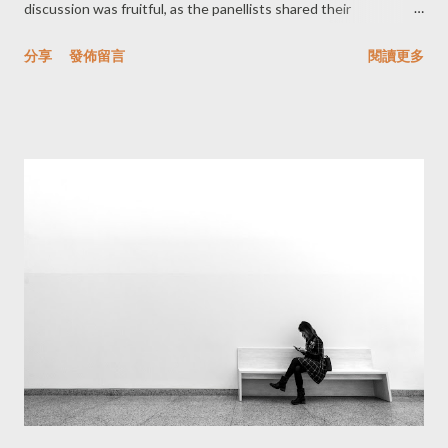
discussion was fruitful, as the panellists shared their
experiences and knowledge about different AI regulations
分享
發佈留言
閱讀更多
across various countries. Besides Taiwan, they discussed the
European Union, the US, Korea, and China. Korea, for instance,
published their "Act on the Development of Artificial
Intelligence and Establishment of Trust" (AI Basic Act) at the
end of 2024. However, before this, the Korean government had
already established good data governance through three
essential acts: the Personal Information Protection Act, the
Network Promotion Act, and the Credit Information Act. These
laws, along with their MyData applications, built a strong
foundation for strategies like the Data Dam, a centralized
platform for securely collecting, storing, and processing large-
scale data, which supports AI devel...