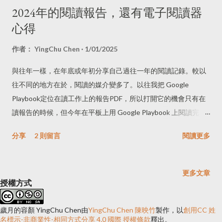
2024年的閱讀報告，還有電子閱讀器
心得
作者：
YingChu Chen
1/01/2025
與往年一樣，在年底或年初分享自己過往一年的閱讀記錄。較以
往不同的地方在於，閱讀的媒介變多了。以往我把 Google
Playbook定位在讀工作上的報告PDF，所以打開它的機會只有在
讀報告的時候，但今年在平板上用 Google Playbook 上閱讀完
《巴別塔學院》 後，決定之後都使用電子閱讀器讀電子書。 目前
分享
2 則留言
閱讀更多
所有的電子書閱讀器 除工作用的平板電腦被我拿來閱讀小說外，
我原本就有一台MooInk、Kindle，今年多採購一台 Kobo 的Libra
Colour，希望開啟彩色電子書的開始。買Kobo的電子閱讀器還有
更多文章
另一個原因，Kobo平台上可以購買英文電子書，有時我希望在車
授權方式
程上讀英文書或讀中文書時，不希望身上有太多電子產品，Kobo
是一個很好的選擇。所以我在 Kobo 上的第一本英文書是 《WEB
歲月的容顏 YingChu Chen
由
YingChu Chen 陳映竹
製作，以
創用CC 姓
名標示-非商業性-相同方式分享 4.0 國際 授權條款
釋出。