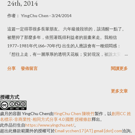
24th, 2014
作者：
YingChu Chen
3/24/2014
這篇一定得罪很多長輩朋友。 六年級後段班的，該清醒一點了。
被壓抑了那麼多年，依照著既得利益者的規畫來走。我相信
1977~1981年代 (66~70年代) 出生的人應該會有一種煩悶感：
『想往上走，有一層厚厚的透明天花板；安於現況，被說太安逸
不求上進；想發展自我風格，被說是爛草莓(還被嫌年紀太大)』
分享
發佈留言
閱讀更多
於是我們被夾在中間，找工作時，學歷讀不夠高，高不成，低不
就，創業沒資源，只能22~28k將就著過，慢慢熬，家人看不下
去，要你留在家，還要被笑啃老族。 之前看到泛科學總編寫他反
更多文章
核的原因是要抵抗這些既得利益者的規劃。他的話讓我想了很
授權方式
久。 今天我選擇站在學生這邊，是因為我不希望看到日後的孩子
們也得走上和我這一代人同樣的道路，今天他們站出來爭取他們
歲月的容顏 YingChu Chen
由
YingChu Chen 陳映竹
製作，以
創用CC 姓
名標示-非商業性-相同方式分享 4.0 國際 授權條款
釋出。
自己的未來，不願落到如我們這代的命運：為了學位而念書、不
此作品衍生自
https://www.yingchu.net/
。
關心國家未來發展、買不起房子、不敢結婚、不敢生小孩……。
超出此條款範圍外的授權可於
Email ycchen17 [AT] gmail [dot] com
洽詢。