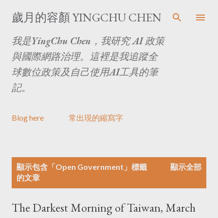
跳至主要內容
歲月的容顏 YINGCHU CHEN
我是YingChu Chen，我研究 AI 政策
與國際網路治理。這裡是我追蹤全
球數位政策及自己使用AI工具的筆
記。
Blog here
常出現的縮寫字
文
顯示包含「
Open Government
」標籤
顯示全部
章
的文章
The Darkest Morning of Taiwan, March