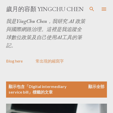
跳至主要內容
歲月的容顏 YINGCHU CHEN
我是YingChu Chen，我研究 AI 政策
與國際網路治理。這裡是我追蹤全
球數位政策及自己使用AI工具的筆
記。
Blog here
常出現的縮寫字
文
顯示包含「
Digital intermediary
顯示全部
章
service bill
」標籤的文章