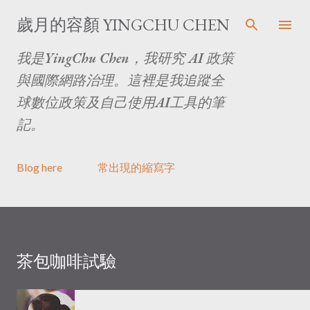
跳至主要內容
歲月的容顏 YINGCHU CHEN
我是YingChu Chen，我研究 AI 政策
與國際網路治理。這裡是我追蹤全
球數位政策及自己使用AI工具的筆
記。
Blog here
常出現的縮寫字
茶包咖啡試驗