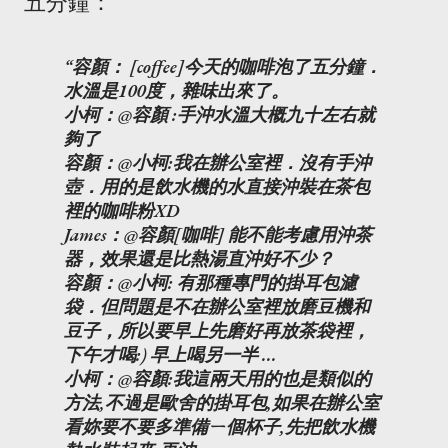
五分鐘：
容顏： [coffee]今天的咖啡泡了五分鐘．
水溫是100度，雜味出來了。
小柯：@容顏 :手沖水溫大概九十左右就
夠了
容顏：@小柯:我在辦公室裡．沒有手沖
壺．用的是飲水機的水直接沖裝在茶包
裡的咖啡粉XD
James：@容顏[咖啡] 能不能考慮用沖茶
器，效果還是比熱湯直沖好不少？
容顏：@小柯: 有那種專門的掛耳包濾
袋．但問題是不在辦公室裡放磨豆機和
豆子，所以要早上先磨好再放茶袋裡，
下午才喝:) 早上喝另一半 ...
小柯：@容顏:我這兩天用的也是類似的
方法,不過是歐舍的掛耳包,如果在辦公室
看妳要不要多準備ㄧ個杯子,先把飲水機