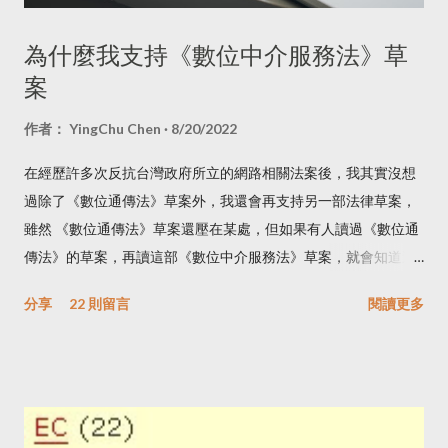
為什麼我支持《數位中介服務法》草
案
作者：
YingChu Chen
8/20/2022
在經歷許多次反抗台灣政府所立的網路相關法案後，我其實沒想
過除了《數位通傳法》草案外，我還會再支持另一部法律草案，
雖然 《數位通傳法》草案還壓在某處，但如果有人讀過《數位通
傳法》的草案，再讀這部《數位中介服務法》草案，就會知道這
部草案的重要性，而且也可以顯示台灣網路使用者的成熟度，更
分享
22 則留言
閱讀更多
重要的，這是我第一次看到引入國際網路治理多方利害關係人機
制的法律草案，而且是用在正確的地方。 有興趣想知道我在讀法
條時的筆記和當下的感想，可以看我這則 Tweet 。這篇不使用
逐條讀法條的方式來寫，因為那會讓人昏昏欲睡，我也不去比對
歐盟《數位服務法》，因為我在讀《數位服務法》草案時，該草