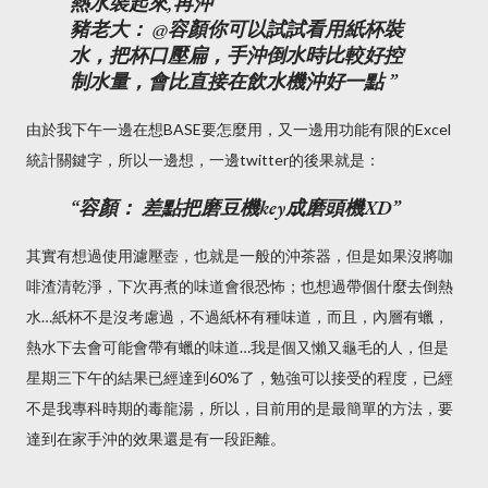
熱水裝起來,再沖
豬老大： @容顏你可以試試看用紙杯裝
水，把杯口壓扁，手沖倒水時比較好控
制水量，會比直接在飲水機沖好一點
由於我下午一邊在想BASE要怎麼用，又一邊用功能有限的Excel
統計關鍵字，所以一邊想，一邊twitter的後果就是：
容顏： 差點把磨豆機key成磨頭機XD
其實有想過使用濾壓壺，也就是一般的沖茶器，但是如果沒將咖
啡渣清乾淨，下次再煮的味道會很恐怖；也想過帶個什麼去倒熱
水…紙杯不是沒考慮過，不過紙杯有種味道，而且，內層有蠟，
熱水下去會可能會帶有蠟的味道…我是個又懶又龜毛的人，但是
星期三下午的結果已經達到60%了，勉強可以接受的程度，已經
不是我專科時期的毒龍湯，所以，目前用的是最簡單的方法，要
達到在家手沖的效果還是有一段距離。