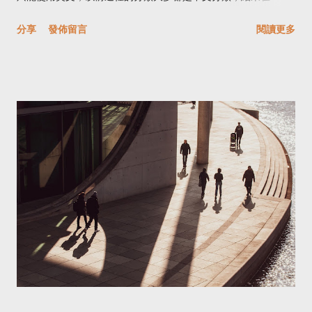
一個專題：「 青春煉獄：網路獵騙性私密影像事件簿 」，光是讀
就是一堆亂七八糟的亂碼，所以我把它改成英文，同時細分一些
完這個專題報導我就覺得受傷。 有人使用 Deep Fake 把台灣名人
分享
發佈留言
閱讀更多
項目，把出版的文章和一些教學的文章分開來，雖然已經很久沒
的臉部照片合成至色情影片再上傳至色情影片平台，今年 7 月才
寫新的，不過既然放上來就做個分類。然而就在新舊label移轉之
被判刑。 還有許多創作者藉由網路分享作品時，被人盜用，甚至
後，發現中文的label還會存在，而且還會出現莫名奇妙的幽靈數
有國外的使用者修改台灣人的作品去參與比賽還獲獎。 有一次打
字，Blogger知道這是個bug，不過似乎一直沒有修復的跡象。所
電話問某個部會，如果消費者在國外電子商務平台買東西，但資
以在分類上就出現了如右圖一般的情況，在英文標籤裡會有文
料被外洩怎麼辦？雖然政府願意協助，但衡量至國外打官司的時
章，但是在中文標籤裡是沒有文章出現的，但奇怪的是，有些中
間和成本，就會讓人卻步。 有些行為在現實世界裡有法...
文標籤已經不見了，然而在Beauty-Beta這個部落格裡，我也做
了分類上的變動，由於以前用英文開頭的Label，所以在label的變
動上倒是不用擔心會有這樣的情況。 再來是文章的內容，把以前
的文章重新分類，標題前面的一些全形符號或是分類刪掉，除了
一些比較特殊的，我會留著，例如壹陸壹，因為在label裡為了統
一，我留著原本的E61，但人家的店名是壹陸壹，所以留下文章
標題前面的中文分類，另外像是Entertainment項目裡，可能有音
樂，可能有電影，就會在前面留下中文分類。 前簡單的CSS和
HTML改成現在的XML，這無疑是讓我們再多學些東西，能有時