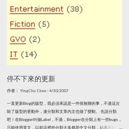
案特別強調是加強歐盟 E-Commerce Directive ，而不是取代
它，而且更多著重在預防盜版、仿冒，保護消費者的法案。所以
當有輿論提到參考自《數位服務法》的《數位中介服務法》草案
限縮言論自由時，我其實是一頭問號的，但一直到今天我才有時
間讀《數位中介服務法》草案，這篇文章出自於我的個人經驗和
閱讀法案的心得，與擔任的職務無關。 如果最近注意一下網路的
資訊，有幾件事該注意一下： 有許多人在社群平台，如Facebook
或是其他網路看到一些廣告，而這些廣告可能是要你支持台灣農
產品、台灣製的產品，結果你收到時，上面還寫著簡體字，通常
這是所謂的一頁式廣告詐騙，而行政院的消費者保護會在 2019
停不下來的更新
年時就有新聞稿在警告「 一頁式廣告詐騙多 小心查證保障多
」，之後像公視或是其他單位都有相關的活動在提醒大家小心這
作者：
YingChu Chen
4/30/2007
類廣告。但目前這些廣告其實多數不易處理，因為不容易取證、
一直更新Blog的版型，我必須承認是一件很無聊的事，不過這次
保留證據，等到追查到時已經找不到對方了。 有不少親密照片與
除了版型的更動外，連分類和文章內文也做了變動。 先說分類
影片在情侶分手後，被報復性的上傳到情色網站或透過即時通訊
吧！在Blogger叫做Label，不過，Blogger在分類上有一些bugs，
傳到親友的帳號裡，或是被洩露個資，遭到公開的霸凌。 之前有
只能使用英文，以前這裡的分類大多都是中文分類，結果在link上