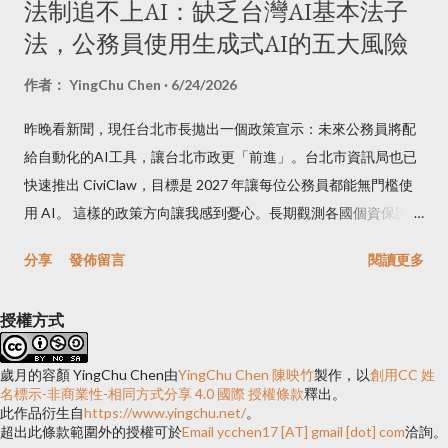
法制追不上AI：缺乏台灣AI基本法子
間鑽研當然是好事，可是轉換後，我一直沒有時間去改，當然多
法，公務員使用生成式AI的五大風險
半也是因為懶，到現在也是拿別人做好的版型去改配色而已，所
以像裡面的設定、安裝的widget和analytics的javascript都要一個
作者：
YingChu Chen
6/24/2026
一個重新裝，上個星期幾乎每天都弄到天亮才睡，只為了整理這
昨晚看新聞，現任台北市長拋出一個政策宣示：未來公務員將配
個blog。也因為之前在blog裡放了technorati的分類，所以還要修
給自動化的AI工具，讓台北市政更「前進」。台北市資訊局也已
改以前的文章，把它們加入technorati，還有裡面的語法要更
快速推出 CiviClaw，目標是 2027 年讓每位公務員都能無門檻使
改，所以這個星期甚至下個星期都會一直收到這裡的更新訊息，
用 AI。 這樣的政策方向讓我感到憂心。長期觀測各國個資保護規
對於不斷收到訊息干擾的朋友們，在這裡說聲抱歉。 在版面上因
範的我清楚知道：台灣的個人資料保護主管機關至今仍是「籌備
為blogger系統在feed接受上的更新，所以還有四個東西沒加進
分享
發佈留言
閱讀更多
處」，尚未正式運作；《個人資料保護法》的修法呼聲雖久，AI
去，分別是最近的文章（Recent Post）、Comments（目前是用
相關條款卻付之闕如；《人工智慧基本法》已於今年1月施行，但
別人寫的widget）還有GVO的feed訂閱顯示、Beauty-Beta的訂
授權方式
高風險AI認定標準的子法至今仍是空白。 有網路、有 IoT 不等於
閱顯示也都還沒放上去。 在Feed訂閱上，以前bl...
智慧城市，有 AI 當然也不等於智慧城市，應該重視制度能否承接
歲月的容顏 YingChu Chen
由
YingChu Chen 陳映竹
製作，以
創用CC 姓
工具帶來的責任。 歐盟已明確禁止業者使用 AI 推測員工或學生
名標示-非商業性-相同方式分享 4.0 國際 授權條款
釋出。
的心理狀態；美國聯邦政府要求採購 LLM 時廠商必須提交模型卡
此作品衍生自
https://www.yingchu.net/
。
超出此條款範圍外的授權可於
Email ycchen17 [AT] gmail [dot] com
洽詢。
與資料卡；韓國 AI 基本法的子法早已配套生效。這些都是台灣政