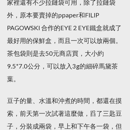
家裡還有不少拉鏈袋可用，除了拉鏈袋
外，原本要賣掉的ppaper和FILIP
PAGOWSKI 合作的EYE 2 EYE鐵盒就成了
最好用的保鮮盒，而且一次可以放兩個。
茶包袋則是去50元商店買，大小約
9.5*7.0公分，可以放入3g的細碎馬黛茶
葉。
豆子的量、水溫和沖煮的時間，都還在摸
索，前天第一次試著這麼做，舀了三匙豆
子，分裝成兩袋，早上和下午各一袋，但