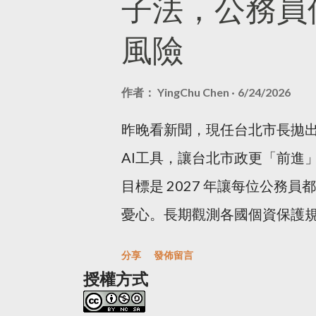
子法，公務員
是沒有文章出現的，但奇怪的
不到對方了。 有不少親密照片
Beauty-Beta這個部落格
風險
網站或透過即時通訊傳到親友
的Label，所以在label的
凌。 之前有一個專題：「 青
的內容，把以前的文章重新分
作者：
YingChu Chen
6/24/2026
讀完這個專題報導我就覺得受傷。 
除了一些比較特殊的，我會留著
照片合成至色情影片再上傳至色
昨晚看新聞，現任台北市長拋
我留著原本的E61，但人家的
創作者藉由網路分享作品時，
AI工具，讓台北市政更「前進」。
分類，另外像是Entertain
作品去參與比賽還獲獎。 有一
目標是 2027 年讓每位公務員
前面留下中文分類。 前簡單的C
商務平台買東西，但資料被外
憂心。長期觀測各國個資保護
們再多學些東西，能有時間鑽
打官司的時間和成本，就會讓人卻
機關至今仍是「籌備處」，尚
去改，當然多半也是因為懶，
分享
發佈留言
雖久，AI相關條款卻付之闕如
授權方式
所以像裡面的設定、安裝的widget和
高風險AI認定標準的子法至今仍
新裝，上個星期幾乎每天都弄到