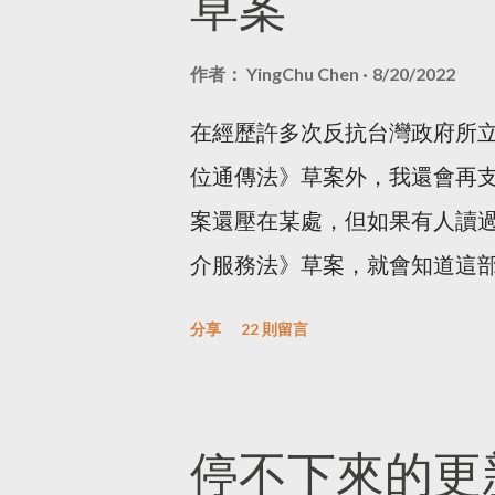
草案
作者：
YingChu Chen
8/20/2022
在經歷許多次反抗台灣政府所
位通傳法》草案外，我還會再支
案還壓在某處，但如果有人讀
介服務法》草案，就會知道這
用者的成熟度，更重要的，這
分享
22 則留言
係人機制的法律草案，而且是用
的筆記和當下的感想，可以看我這
式來寫，因為那會讓人昏昏欲
停不下來的更
我在讀《數位服務法》草案時，該