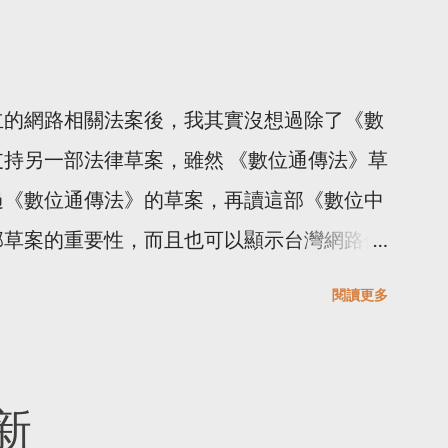
立的網路相關法案後，我其實沒想過除了《數
持另一部法律草案，雖然 《數位通傳法》草
過《數位通傳法》的草案，再讀這部《數位中
部草案的重要性，而且也可以顯示台灣網路使
是我第一次看到引入國際網路治理多方利害關
閱讀更多
在正確的地方。 有興趣想知道我在讀法條時
則 Tweet 。這篇不使用逐條讀法條的方
睡，我也不去比對歐盟《數位服務法》，因為
新
草案特別強調是加強歐盟 E-Commerce