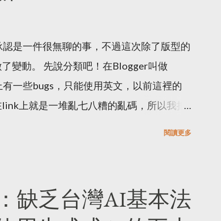
它，而且更多著重在預防盜版、仿冒，保護消費者
考自《數位服務法》的《數位中介服務法》草
須承認是一件很無聊的事，不過這次除了版型的
一頭問號的，但一直到今天我才有時間讀《數
變動。 先說分類吧！在Blogger叫做
章出自於我的個人經驗和閱讀法案的心得，與
分類上有一些bugs，只能使用英文，以前這裡的
意一下網路的資訊，有幾件事該注意一下：
link上就是一堆亂七八糟的亂碼，所以我把
book或是其他網路看到一些廣告，而這些廣
目，把出版的文章和一些教學的文章分開來，
、台灣製的產品，結果你收到時，上面還寫著
閱讀更多
然放上來就做個分類。然而就在新舊label
式廣告詐騙，而行政院的消費者保護會在
還會存在，而且還會出現莫名奇妙的幽靈數
「 一頁式廣告詐騙多 小心查證保障多 」，之後
ug，不過似乎一直沒有修復的跡象。所以在分類
：缺乏台灣AI基本法
的活動在提醒大家小心這類廣告。但目前這些
，在英文標籤裡會有文章，但是在中文標籤裡
不容易取證、保留證據，等到追查到時已經找