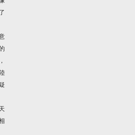
像
了
意
的
，
陸
疑
天
相