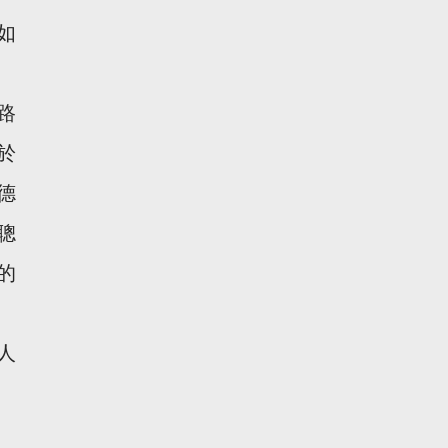
如
路
於
德
聰
的
人