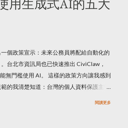
使用生成式AI的五大
是，有些中文標籤已經不見了，然而在
與影片在情侶分手後，被報復性的上傳到情色
裡，我也做了分類上的變動，由於以前用英文開頭
的帳號裡，或是被洩露個資，遭到公開的霸
變動上倒是不用擔心會有這樣的情況。 再來是文章
春煉獄：網路獵騙性私密影像事件簿 」，光是
類，標題前面的一些全形符號或是分類刪掉，
有人使用 Deep Fake 把台灣名人的臉部
，例如壹陸壹，因為在label裡為了統一，
情影片平台，今年 7 月才被判刑。 還有許多
出一個政策宣示：未來公務員將配給自動化的
店名是壹陸壹，所以留下文章標題前面的中文
被人盜用，甚至有國外的使用者修改台灣人的
台北市資訊局也已快速推出 CiviClaw，
ment項目裡，可能有音樂，可能有電影，就會在
次打電話問某個部會，如果消費者在國外電子
都能無門檻使用 AI。 這樣的政策方向讓我感到
SS和HTML改成現在的XML，這無疑是讓我
洩怎麼辦？雖然政府願意協助，但衡量至國外
規範的我清楚知道：台灣的個人資料保護主管
研當然是好事，可是轉換後，我一直沒有時間
步。 有些行為在現實世界裡有法...
未正式運作；《個人資料保護法》的修法呼聲
閱讀更多
到現在也是拿別人做好的版型去改配色而已，
；《人工智慧基本法》已於今年1月施行，但
analytics的javascript都要一個一個重
是空白。 有網路、有 IoT 不等於智慧城市，
天亮才睡，只為了整理這個blog。也因為之