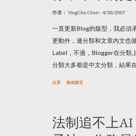
Directive ，而不是取代
作者：
YingChu Chen
4/30/2007
的法案。所以當有輿論提到參
一直更新Blog的版型，我必
案限縮言論自由時，我其實是
更動外，連分類和文章內文也做了
位中介服務法》草案，這篇文
Label，不過，Blogger在
擔任的職務無關。 如果最近注
分類大多都是中文分類，結果在
有許多人在社群平台，如Face
它改成英文，同時細分一些項
告可能是要你支持台灣農產品
分享
發佈留言
雖然已經很久沒寫新的，不過既
簡體字，通常這是所謂的一頁
移轉之後，發現中文的label
2019 年時就有新聞稿在警告
字，Blogger知道這是個b
法制追不上AI
像公視或是其他單位都有相關
上就出現了如右圖一般的情況
廣告其實多數不易處理，因為