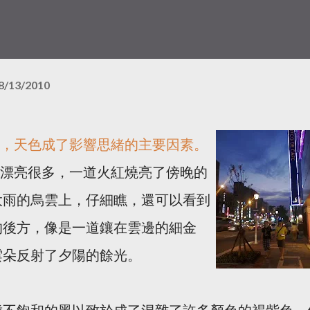
8/13/2010
，天色成了影響思緒的主要因素。
漂亮很多，一道火紅燒亮了傍晚的
大雨的烏雲上，仔細瞧，還可以看到
的後方，像是一道鑲在雲邊的細金
雲朵反射了夕陽的餘光。