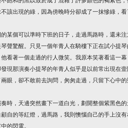
種不飽和的黑以致於成了混雜了許多顏色的褐紫色，
抹不該出現的綠，因為傍晚時分卻成了一抹慘綠，看
期的某個可以準時下班的日子，走過馬路時，還未注
提琴聲驚醒。只見一個年青人在騎樓下正在試小提琴
，他看著一個走過的行人微笑。我原本笑著看這一幕
卻發現那演奏小提琴的年青人似乎是以前常出現在壹
了兩眼，卻不敢前去詢問，匆匆走過，只留下心中的
演奏時，天邊突然畫下一道白光，劃開整個紫黑色的
自顧自的等紅燈，過馬路，我則懊惱自己的手上沒有
市中的閃電。