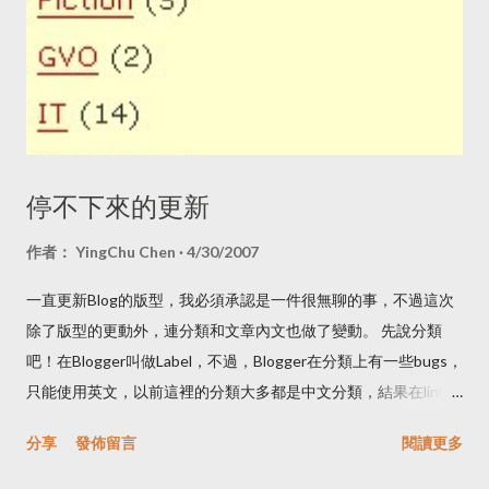
限縮言論自由時，我其實是一頭問號的，但一直到今天我才有時
間讀《數位中介服務法》草案，這篇文章出自於我的個人經驗和
閱讀法案的心得，與擔任的職務無關。 如果最近注意一下網路的
資訊，有幾件事該注意一下： 有許多人在社群平台，如Facebook
或是其他網路看到一些廣告，而這些廣告可能是要你支持台灣農
產品、台灣製的產品，結果你收到時，上面還寫著簡體字，通常
這是所謂的一頁式廣告詐騙，而行政院的消費者保護會在 2019
停不下來的更新
年時就有新聞稿在警告「 一頁式廣告詐騙多 小心查證保障多
」，之後像公視或是其他單位都有相關的活動在提醒大家小心這
作者：
YingChu Chen
4/30/2007
類廣告。但目前這些廣告其實多數不易處理，因為不容易取證、
一直更新Blog的版型，我必須承認是一件很無聊的事，不過這次
保留證據，等到追查到時已經找不到對方了。 有不少親密照片與
除了版型的更動外，連分類和文章內文也做了變動。 先說分類
影片在情侶分手後，被報復性的上傳到情色網站或透過即時通訊
吧！在Blogger叫做Label，不過，Blogger在分類上有一些bugs，
傳到親友的帳號裡，或是被洩露個資，遭到公開的霸凌。 之前有
只能使用英文，以前這裡的分類大多都是中文分類，結果在link上
一個專題：「 青春煉獄：網路獵騙性私密影像事件簿 」，光是讀
就是一堆亂七八糟的亂碼，所以我把它改成英文，同時細分一些
完這個專題報導我就覺得受傷。 有人使用 Deep Fake 把台灣名人
分享
發佈留言
閱讀更多
項目，把出版的文章和一些教學的文章分開來，雖然已經很久沒
的臉部照片合成至色情影片再上傳至色情影片平台，今年 7 月才
寫新的，不過既然放上來就做個分類。然而就在新舊label移轉之