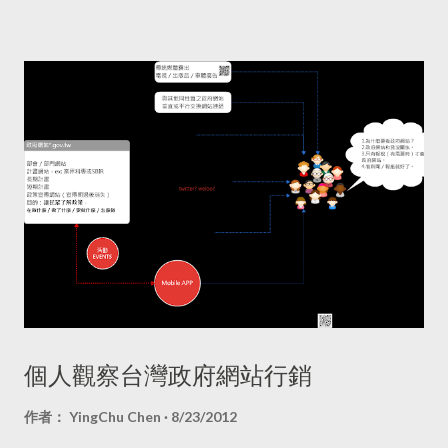
被判刑。 還有許多創作者藉由網路分享作品時，被人盜用，甚至
後，發現中文的label還會存在，而且還會出現莫名奇妙的幽靈數
有國外的使用者修改台灣人的作品去參與比賽還獲獎。 有一次打
字，Blogger知道這是個bug，不過似乎一直沒有修復的跡象。所
電話問某個部會，如果消費者在國外電子商務平台買東西，但資
以在分類上就出現了如右圖一般的情況，在英文標籤裡會有文
料被外洩怎麼辦？雖然政府願意協助，但衡量至國外打官司的時
章，但是在中文標籤裡是沒有文章出現的，但奇怪的是，有些中
間和成本，就會讓人卻步。 有些行為在現實世界裡有法...
文標籤已經不見了，然而在Beauty-Beta這個部落格裡，我也做
了分類上的變動，由於以前用英文開頭的Label，所以在label的變
動上倒是不用擔心會有這樣的情況。 再來是文章的內容，把以前
的文章重新分類，標題前面的一些全形符號或是分類刪掉，除了
一些比較特殊的，我會留著，例如壹陸壹，因為在label裡為了統
一，我留著原本的E61，但人家的店名是壹陸壹，所以留下文章
標題前面的中文分類，另外像是Entertainment項目裡，可能有音
樂，可能有電影，就會在前面留下中文分類。 前簡單的CSS和
HTML改成現在的XML，這無疑是讓我們再多學些東西，能有時
個人觀察台灣政府網站行銷
間鑽研當然是好事，可是轉換後，我一直沒有時間去改，當然多
半也是因為懶，到現在也是拿別人做好的版型去改配色而已，所
作者：
YingChu Chen
8/23/2012
以像裡面的設定、安裝的widget和analytics的javascript都要一個