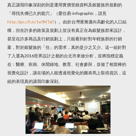
真正讓我印象深刻的則是運用實價登錄資料及銀髮族所規劃的
「尋找失傳已久的龍穴」（愛住易-infographic，請見
http://go.cft.io/1e0NTaD
）。由於台灣逐漸邁向高齡化的人口結
構，但在許多的政策及規劃上並沒有真正在為銀髮族群來設計，
甚至在許多商品及行銷規劃上，只能看到針對年輕族群的行銷
案，對於銀髮族的「住」的需求，真的是少之又少。這一組針對
了入選為2016世界設計之都的台北市來做分析，並將指標定義
在：醫療、疾病、休閒綠地、教育、社會參與，並做了相當棒的
視覺化設計，讓在場的人能透過視覺化的圖表馬上取得資訊，這
組的表現真的讓我印象深刻。