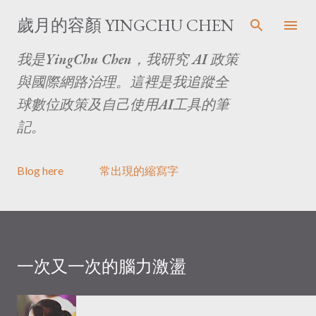
跳至主要內容
歲月的容顏 YINGCHU CHEN
我是YingChu Chen，我研究 AI 政策
與國際網路治理。這裡是我追蹤全
球數位政策及自己使用AI工具的筆
記。
Blog here
常出現的縮寫字
一次又一次的腦力激盪