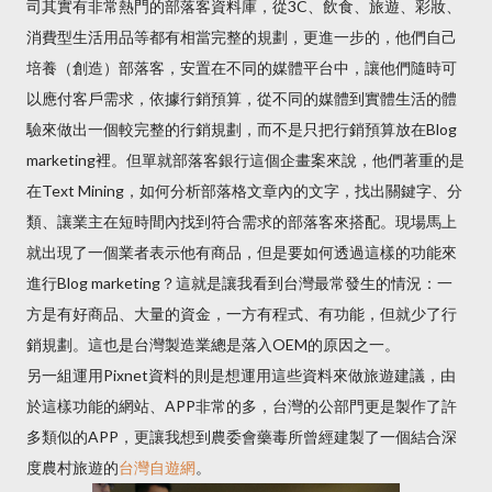
司其實有非常熱門的部落客資料庫，從3C、飲食、旅遊、彩妝、
消費型生活用品等都有相當完整的規劃，更進一步的，他們自己
培養（創造）部落客，安置在不同的媒體平台中，讓他們隨時可
以應付客戶需求，依據行銷預算，從不同的媒體到實體生活的體
驗來做出一個較完整的行銷規劃，而不是只把行銷預算放在Blog
marketing裡。但單就部落客銀行這個企畫案來說，他們著重的是
在Text Mining，如何分析部落格文章內的文字，找出關鍵字、分
類、讓業主在短時間內找到符合需求的部落客來搭配。現場馬上
就出現了一個業者表示他有商品，但是要如何透過這樣的功能來
進行Blog marketing？這就是讓我看到台灣最常發生的情況：一
方是有好商品、大量的資金，一方有程式、有功能，但就少了行
銷規劃。這也是台灣製造業總是落入OEM的原因之一。
另一組運用Pixnet資料的則是想運用這些資料來做旅遊建議，由
於這樣功能的網站、APP非常的多，台灣的公部門更是製作了許
多類似的APP，更讓我想到農委會藥毒所曾經建製了一個結合深
度農村旅遊的
台灣自遊網
。