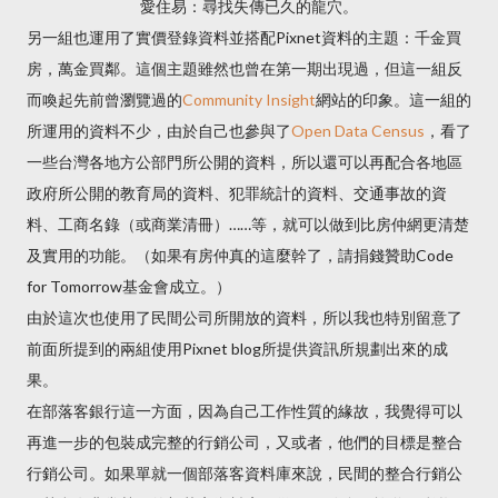
愛住易：尋找失傳已久的龍穴。
另一組也運用了實價登錄資料並搭配Pixnet資料的主題：千金買
房，萬金買鄰。這個主題雖然也曾在第一期出現過，但這一組反
而喚起先前曾瀏覽過的
Community Insight
網站的印象。這一組的
所運用的資料不少，由於自己也參與了
Open Data Census
，看了
一些台灣各地方公部門所公開的資料，所以還可以再配合各地區
政府所公開的教育局的資料、犯罪統計的資料、交通事故的資
料、工商名錄（或商業清冊）……等，就可以做到比房仲網更清楚
及實用的功能。（如果有房仲真的這麼幹了，請捐錢贊助Code
for Tomorrow基金會成立。）
由於這次也使用了民間公司所開放的資料，所以我也特別留意了
前面所提到的兩組使用Pixnet blog所提供資訊所規劃出來的成
果。
在部落客銀行這一方面，因為自己工作性質的緣故，我覺得可以
再進一步的包裝成完整的行銷公司，又或者，他們的目標是整合
行銷公司。如果單就一個部落客資料庫來說，民間的整合行銷公