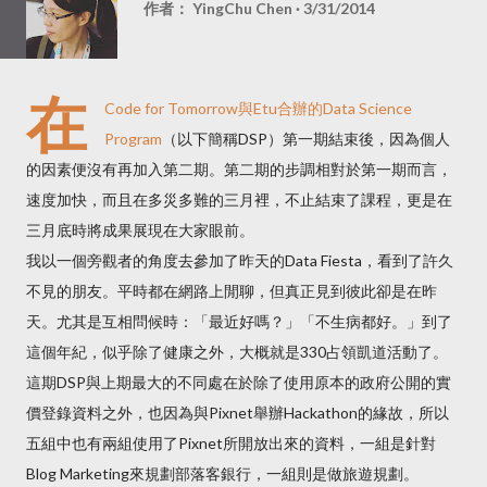
作者：
YingChu Chen
3/31/2014
在
Code for Tomorrow
與Etu合辦的
Data Science
Program
（以下簡稱DSP）第一期結束後，因為個人
的因素便沒有再加入第二期。第二期的步調相對於第一期而言，
速度加快，而且在多災多難的三月裡，不止結束了課程，更是在
三月底時將成果展現在大家眼前。
我以一個旁觀者的角度去參加了昨天的Data Fiesta，看到了許久
不見的朋友。平時都在網路上閒聊，但真正見到彼此卻是在昨
天。尤其是互相問候時：「最近好嗎？」「不生病都好。」到了
這個年紀，似乎除了健康之外，大概就是330占領凱道活動了。
這期DSP與上期最大的不同處在於除了使用原本的政府公開的實
價登錄資料之外，也因為與Pixnet舉辦Hackathon的緣故，所以
五組中也有兩組使用了Pixnet所開放出來的資料，一組是針對
Blog Marketing來規劃部落客銀行，一組則是做旅遊規劃。