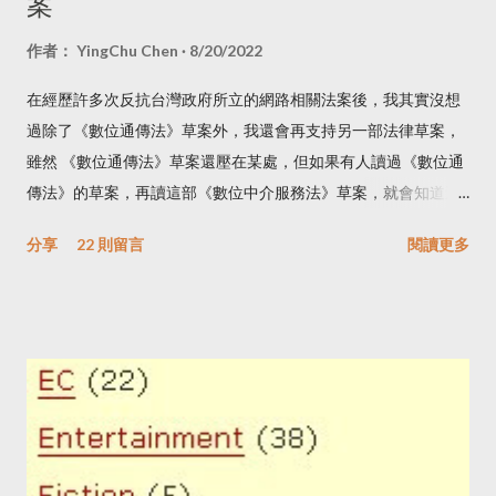
案
作者：
YingChu Chen
8/20/2022
在經歷許多次反抗台灣政府所立的網路相關法案後，我其實沒想
過除了《數位通傳法》草案外，我還會再支持另一部法律草案，
雖然 《數位通傳法》草案還壓在某處，但如果有人讀過《數位通
傳法》的草案，再讀這部《數位中介服務法》草案，就會知道這
部草案的重要性，而且也可以顯示台灣網路使用者的成熟度，更
分享
22 則留言
閱讀更多
重要的，這是我第一次看到引入國際網路治理多方利害關係人機
制的法律草案，而且是用在正確的地方。 有興趣想知道我在讀法
條時的筆記和當下的感想，可以看我這則 Tweet 。這篇不使用
逐條讀法條的方式來寫，因為那會讓人昏昏欲睡，我也不去比對
歐盟《數位服務法》，因為我在讀《數位服務法》草案時，該草
案特別強調是加強歐盟 E-Commerce Directive ，而不是取代
它，而且更多著重在預防盜版、仿冒，保護消費者的法案。所以
當有輿論提到參考自《數位服務法》的《數位中介服務法》草案