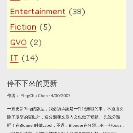
案特別強調是加強歐盟 E-Commerce Directive ，而不是取代
它，而且更多著重在預防盜版、仿冒，保護消費者的法案。所以
當有輿論提到參考自《數位服務法》的《數位中介服務法》草案
限縮言論自由時，我其實是一頭問號的，但一直到今天我才有時
間讀《數位中介服務法》草案，這篇文章出自於我的個人經驗和
閱讀法案的心得，與擔任的職務無關。 如果最近注意一下網路的
資訊，有幾件事該注意一下： 有許多人在社群平台，如Facebook
或是其他網路看到一些廣告，而這些廣告可能是要你支持台灣農
產品、台灣製的產品，結果你收到時，上面還寫著簡體字，通常
這是所謂的一頁式廣告詐騙，而行政院的消費者保護會在 2019
停不下來的更新
年時就有新聞稿在警告「 一頁式廣告詐騙多 小心查證保障多
」，之後像公視或是其他單位都有相關的活動在提醒大家小心這
作者：
YingChu Chen
4/30/2007
類廣告。但目前這些廣告其實多數不易處理，因為不容易取證、
一直更新Blog的版型，我必須承認是一件很無聊的事，不過這次
保留證據，等到追查到時已經找不到對方了。 有不少親密照片與
除了版型的更動外，連分類和文章內文也做了變動。 先說分類
影片在情侶分手後，被報復性的上傳到情色網站或透過即時通訊
吧！在Blogger叫做Label，不過，Blogger在分類上有一些bugs，
傳到親友的帳號裡，或是被洩露個資，遭到公開的霸凌。 之前有