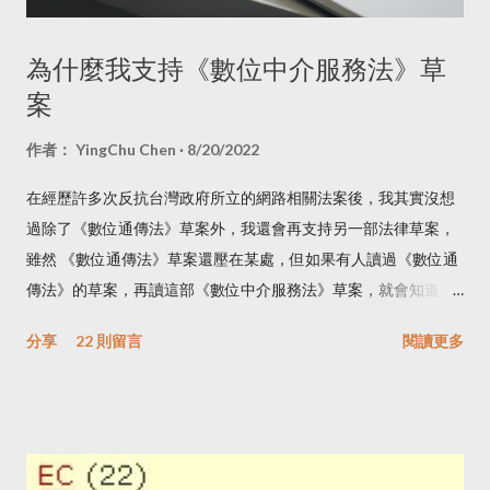
為什麼我支持《數位中介服務法》草
案
作者：
YingChu Chen
8/20/2022
在經歷許多次反抗台灣政府所立的網路相關法案後，我其實沒想
過除了《數位通傳法》草案外，我還會再支持另一部法律草案，
雖然 《數位通傳法》草案還壓在某處，但如果有人讀過《數位通
傳法》的草案，再讀這部《數位中介服務法》草案，就會知道這
部草案的重要性，而且也可以顯示台灣網路使用者的成熟度，更
分享
22 則留言
閱讀更多
重要的，這是我第一次看到引入國際網路治理多方利害關係人機
制的法律草案，而且是用在正確的地方。 有興趣想知道我在讀法
條時的筆記和當下的感想，可以看我這則 Tweet 。這篇不使用
逐條讀法條的方式來寫，因為那會讓人昏昏欲睡，我也不去比對
歐盟《數位服務法》，因為我在讀《數位服務法》草案時，該草