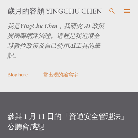
跳至主要內容
歲月的容顏 YINGCHU CHEN
我是YingChu Chen，我研究 AI 政策
與國際網路治理。這裡是我追蹤全
球數位政策及自己使用AI工具的筆
記。
Blog here
常出現的縮寫字
參與 1 月 11 日的「資通安全管理法」
公聽會感想