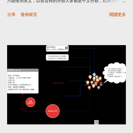
只能使用英文，以前這裡的分類大多都是中文分類，結果在link上
一個專題：「 青春煉獄：網路獵騙性私密影像事件簿 」，光是讀
就是一堆亂七八糟的亂碼，所以我把它改成英文，同時細分一些
完這個專題報導我就覺得受傷。 有人使用 Deep Fake 把台灣名人
分享
發佈留言
閱讀更多
項目，把出版的文章和一些教學的文章分開來，雖然已經很久沒
的臉部照片合成至色情影片再上傳至色情影片平台，今年 7 月才
寫新的，不過既然放上來就做個分類。然而就在新舊label移轉之
被判刑。 還有許多創作者藉由網路分享作品時，被人盜用，甚至
後，發現中文的label還會存在，而且還會出現莫名奇妙的幽靈數
有國外的使用者修改台灣人的作品去參與比賽還獲獎。 有一次打
字，Blogger知道這是個bug，不過似乎一直沒有修復的跡象。所
電話問某個部會，如果消費者在國外電子商務平台買東西，但資
以在分類上就出現了如右圖一般的情況，在英文標籤裡會有文
料被外洩怎麼辦？雖然政府願意協助，但衡量至國外打官司的時
章，但是在中文標籤裡是沒有文章出現的，但奇怪的是，有些中
間和成本，就會讓人卻步。 有些行為在現實世界裡有法...
文標籤已經不見了，然而在Beauty-Beta這個部落格裡，我也做
了分類上的變動，由於以前用英文開頭的Label，所以在label的變
動上倒是不用擔心會有這樣的情況。 再來是文章的內容，把以前
的文章重新分類，標題前面的一些全形符號或是分類刪掉，除了
一些比較特殊的，我會留著，例如壹陸壹，因為在label裡為了統
一，我留著原本的E61，但人家的店名是壹陸壹，所以留下文章
標題前面的中文分類，另外像是Entertainment項目裡，可能有音
樂，可能有電影，就會在前面留下中文分類。 前簡單的CSS和