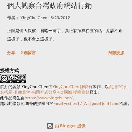
HTML改成現在的XML，這無疑是讓我們再多學些東西，能有時
個人觀察台灣政府網站行銷
間鑽研當然是好事，可是轉換後，我一直沒有時間去改，當然多
半也是因為懶，到現在也是拿別人做好的版型去改配色而已，所
作者：
YingChu Chen
8/23/2012
以像裡面的設定、安裝的widget和analytics的javascript都要一個
上圖是個人觀察，省略一萬字，真正有預算在做的話，應該不止
一個重新裝，上個星期幾乎每天都弄到天亮才睡，只為了整理這
這樣子，也不會是這樣子。
個blog。也因為之前在blog裡放了technorati的分類，所以還要修
改以前的文章，把它們加入technorati，還有裡面的語法要更
分享
2 則留言
閱讀更多
改，所以這個星期甚至下個星期都會一直收到這裡的更新訊息，
對於不斷收到訊息干擾的朋友們，在這裡說聲抱歉。 在版面上因
授權方式
為blogger系統在feed接受上的更新，所以還有四個東西沒加進
去，分別是最近的文章（Recent Post）、Comments（目前是用
歲月的容顏 YingChu Chen
由
YingChu Chen 陳映竹
製作，以
創用CC 姓
別人寫的widget）還有GVO的feed訂閱顯示、Beauty-Beta的訂
名標示-非商業性-相同方式分享 4.0 國際 授權條款
釋出。
此作品衍生自
https://www.yingchu.net/
。
閱顯示也都還沒放上去。 在Feed訂閱上，以前bl...
超出此條款範圍外的授權可於
Email ycchen17 [AT] gmail [dot] com
洽詢。
由 Blogger 提供