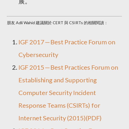
展。
朋友 Adli Wahid 建議關於 CERT 與 CSIRTs 的相關閱讀：
IGF 2017 — Best Practice Forum on
Cybersecurity
IGF 2015 — Best Practices Forum on
Establishing and Supporting
Computer Security Incident
Response Teams (CSIRTs) for
Internet Security (2015)(PDF)