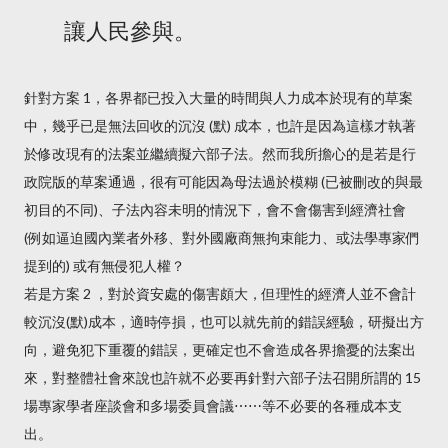
讓人民參與。
針對方案 1，各界都已投入大量的時間與人力成本於現有的草案
中，幾乎已是無法回收的沉沒 (默) 成本，也許是因為這樣才執著
於修改現有的法案並繼續擬六部子法。然而我所擔心的是若是行
政院版的草案通過，很有可能因為母法過於模糊 (已被刪改的與最
初目的不同)、子法內容未明的情況下，會不會傷害到經濟社會
(例如逼迫國內業者外移、對外國廠商無拘束能力、或法學專家們
提到的) 或有無侵犯人權？
若是方案 2 ，對於資安處的傷害頗大，但理性的經濟人並不會計
較沉沒(默)成本，適時停損，也可以就先前的錯誤經驗，研擬出方
向，避免犯下重覆的錯誤，更確定也不會造成各界擔憂的法案出
來，對整體社會來說也許就不必要再針對六部子法召開所謂的 15
場專家學者座談會和多場委員會議⋯⋯等不必要的各種成本支
出。