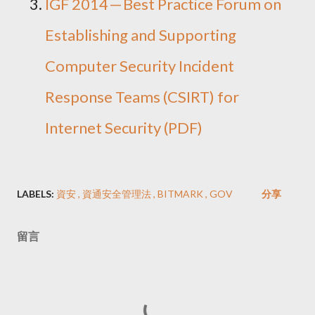
IGF 2014 — Best Practice Forum on
Establishing and Supporting
Computer Security Incident
Response Teams (CSIRT) for
Internet Security (PDF)
LABELS:
資安
資通安全管理法
BITMARK
GOV
分享
留言