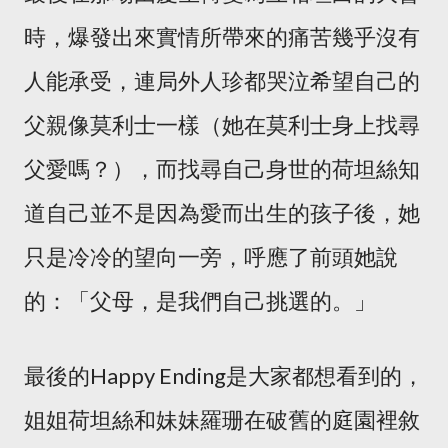
時，爆發出來實情所帶來的痛苦幾乎沒有
人能承受，連局外人珍都哭泣希望自己的
父親像莫利士一樣（她在莫利士身上找尋
父愛嗎？），而找尋自己身世的荷坦絲知
道自己並不是因為愛而出生的孩子後，她
只是冷冷的望向一旁，呼應了前頭她說
的：「父母，是我們自己挑選的。」
最後的Happy Ending是大家都想看到的，
姐姐荷坦絲和妹妹羅珊在破舊的庭園裡敘