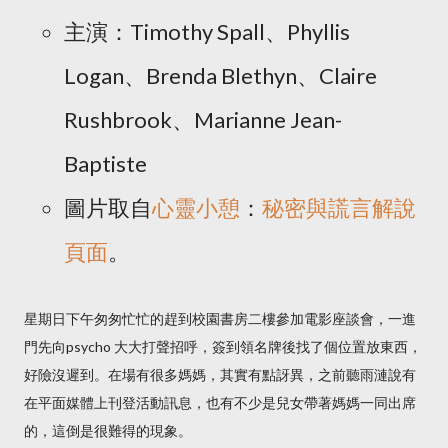
主演：Timothy Spall、Phyllis
Logan、Brenda Blethyn、Claire
Rushbrook、Marianne Jean-
Baptiste
圖片取自
心靈小憩
：
秘密與謊言解說
頁面
。
星期日下午匆匆忙忙的趕到校園書房二樓參加電影座談會，一進
門先向psycho 大大打聲招呼，簽到領名牌後找了個位置放東西，
好險沒遲到。在場有很多媽媽，其實有點訝異，之前聽雨漣說有
在平面媒體上刊登活動訊息，也有不少是兒女帶著媽媽一同出席
的，這倒是很難得的現象。