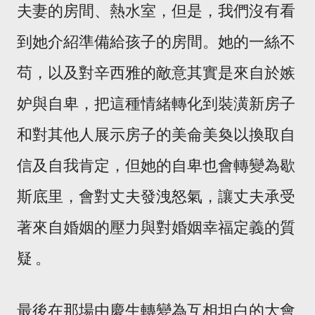
夫妻的房間、熱水室，但是，我們沒有看
到她介紹準備給孩子的房間。她的一絲不
苟，以及對辛西雅的敵意其實是來自於嫉
妒與自卑，把這種情緒轉化到裝潢新房子
和對其他人展示房子的美侖美奐以換取自
信及自我肯定，但她的自卑也會轉變為歇
斯底里，會對丈夫發洩怒氣，讓丈夫承受
著來自婚姻的壓力與對婚姻幸福定義的質
疑 。
最後在那場由慶生轉變為互相坦白的大會