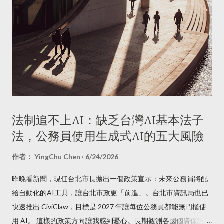
了分類上的變動，由於以前用英文開頭的Label，所以在label的變
動上倒是不用擔心會有這樣的情況。 再來是文章的內容，把以前
的文章重新分類，標題前面的一些全形符號或是分類刪掉，除了
一些比較特殊的，我會留著，例如壹陸壹，因為在label裡為了統
一，我留著原本的E61，但人家的店名是壹陸壹，所以留下文章
標題前面的中文分類，另外像是Entertainment項目裡，可能有音
樂，可能有電影，就會在前面留下中文分類。 前簡單的CSS和
HTML改成現在的XML，這無疑是讓我們再多學些東西，能有時
法制追不上AI：缺乏台灣AI基本法子
間鑽研當然是好事，可是轉換後，我一直沒有時間去改，當然多
法，公務員使用生成式AI的五大風險
半也是因為懶，到現在也是拿別人做好的版型去改配色而已，所
以像裡面的設定、安裝的widget和analytics的javascript都要一個
作者：
YingChu Chen
6/24/2026
一個重新裝，上個星期幾乎每天都弄到天亮才睡，只為了整理這
昨晚看新聞，現任台北市長拋出一個政策宣示：未來公務員將配
個blog。也因為之前在blog裡放了technorati的分類，所以還要修
給自動化的AI工具，讓台北市政更「前進」。台北市資訊局也已
改以前的文章，把它們加入technorati，還有裡面的語法要更
快速推出 CiviClaw，目標是 2027 年讓每位公務員都能無門檻使
改，所以這個星期甚至下個星期都會一直收到這裡的更新訊息，
用 AI。 這樣的政策方向讓我感到憂心。長期觀測各國個資保護規
對於不斷收到訊息干擾的朋友們，在這裡說聲抱歉。 在版面上因