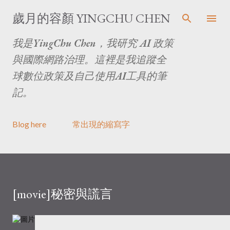
跳至主要內容
歲月的容顏 YINGCHU CHEN
我是YingChu Chen，我研究 AI 政策
與國際網路治理。這裡是我追蹤全
球數位政策及自己使用AI工具的筆
記。
Blog here
常出現的縮寫字
[movie]秘密與謊言