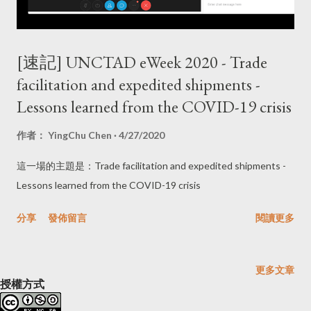
[速記] UNCTAD eWeek 2020 - Trade
facilitation and expedited shipments -
Lessons learned from the COVID-19 crisis
作者：
YingChu Chen
4/27/2020
這一場的主題是：Trade facilitation and expedited shipments -
Lessons learned from the COVID-19 crisis
分享
發佈留言
閱讀更多
更多文章
授權方式