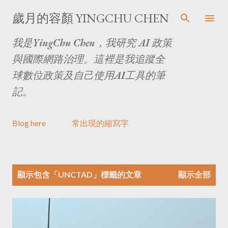
跳至主要內容
歲月的容顏 YINGCHU CHEN
我是YingChu Chen，我研究 AI 政策
與國際網路治理。這裡是我追蹤全
球數位政策及自己使用AI工具的筆
記。
Blog here
常出現的縮寫字
文
顯示包含「
UNCTAD
」標籤的文章
顯示全部
章