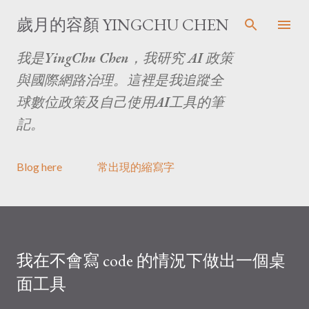
跳至主要內容
歲月的容顏 YINGCHU CHEN
我是YingChu Chen，我研究 AI 政策
與國際網路治理。這裡是我追蹤全
球數位政策及自己使用AI工具的筆
記。
Blog here
常出現的縮寫字
我在不會寫 code 的情況下做出一個桌
面工具