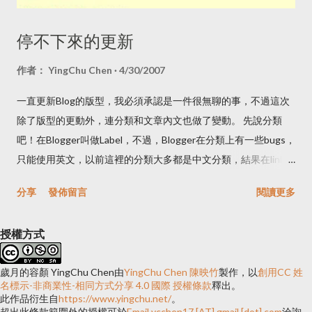
民看起來是善良的，如同在序中介紹的善良正直。雖說在看電影
前已經有人提醒我要小心電影情節的黑暗面，在第六幕開始時也
停不下來的更新
有字幕提醒，但在看到第六幕時就想關掉了。因為從這一幕開
始，才開始看到什麼是人性，而從第六幕開始，才是真正的人
作者：
YingChu Chen
4/30/2007
生。 「傲慢（arrogance）」是最常出現在電影中的字詞，當
一直更新Blog的版型，我必須承認是一件很無聊的事，不過這次
Grace與Tom相遇時，她對Tom表示她必須自己教育自己，所以
除了版型的更動外，連分類和文章內文也做了變動。 先說分類
必須處罰自己不能進食；在第二幕裡，Grace認為Tom很「傲
吧！在Blogger叫做Label，不過，Blogger在分類上有一些bugs，
慢」而傲慢是不對的，一直到最後，第九幕，她到了車上依然與
只能使用英文，以前這裡的分類大多都是中文分類，結果在link上
父親爭論「傲慢（arrogant）」。從車上兩個人的爭論裡，名字
就是一堆亂七八糟的亂碼，所以我把它改成英文，同時細分一些
代表優美、優雅Grace終於顯露了她的本性： The Big Man:…but
分享
發佈留言
閱讀更多
項目，把出版的文章和一些教學的文章分開來，雖然已經很久沒
I, I call them dogs… Grace: The dogs only obey their nature.
寫新的，不過既然放上來就做個分類。然而就在新舊label移轉之
Why shouldn't we forgive them? 直到最後，她的決定讓整個村子
授權方式
後，發現中文的label還會存在，而且還會出現莫名奇妙的幽靈數
燒光只剩下一隻狗，而她原諒了那隻連肉骨頭也不願施捨給她...
字，Blogger知道這是個bug，不過似乎一直沒有修復的跡象。所
歲月的容顏 YingChu Chen
由
YingChu Chen 陳映竹
製作，以
創用CC 姓
以在分類上就出現了如右圖一般的情況，在英文標籤裡會有文
名標示-非商業性-相同方式分享 4.0 國際 授權條款
釋出。
章，但是在中文標籤裡是沒有文章出現的，但奇怪的是，有些中
此作品衍生自
https://www.yingchu.net/
。
超出此條款範圍外的授權可於
Email ycchen17 [AT] gmail [dot] com
洽詢。