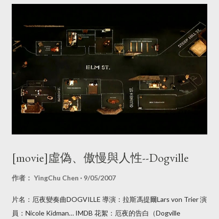
歐盟《數位服務法》，因為我在讀《數位服務法》草案時，該草
案特別強調是加強歐盟 E-Commerce Directive ，而不是取代
它，而且更多著重在預防盜版、仿冒，保護消費者的法案。所以
當有輿論提到參考自《數位服務法》的《數位中介服務法》草案
限縮言論自由時，我其實是一頭問號的，但一直到今天我才有時
間讀《數位中介服務法》草案，這篇文章出自於我的個人經驗和
閱讀法案的心得，與擔任的職務無關。 如果最近注意一下網路的
資訊，有幾件事該注意一下： 有許多人在社群平台，如Facebook
或是其他網路看到一些廣告，而這些廣告可能是要你支持台灣農
產品、台灣製的產品，結果你收到時，上面還寫著簡體字，通常
這是所謂的一頁式廣告詐騙，而行政院的消費者保護會在 2019
[movie]虛偽、傲慢與人性--Dogville
年時就有新聞稿在警告「 一頁式廣告詐騙多 小心查證保障多
」，之後像公視或是其他單位都有相關的活動在提醒大家小心這
作者：
YingChu Chen
9/05/2007
類廣告。但目前這些廣告其實多數不易處理，因為不容易取證、
片名：厄夜變奏曲DOGVILLE 導演：拉斯馮提爾Lars von Trier 演
保留證據，等到追查到時已經找不到對方了。 有不少親密照片與
員：Nicole Kidman… IMDB 花絮：厄夜的告白（Dogville
影片在情侶分手後，被報復性的上傳到情色網站或透過即時通訊