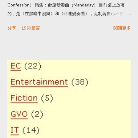
Confession） 續集：命運變奏曲（Manderlay） 目前桌上放著
傳到親友的帳號裡，或是被洩露個資，遭到公開的霸凌。 之前有
的，是《在黑暗中漫舞》和《命運變奏曲》，克制著自己不要接
一個專題：「 青春煉獄：網路獵騙性私密影像事件簿 」，光是讀
著看下去，雖然我覺得看完再寫會比較完整，特別是看完《命運
完這個專題報導我就覺得受傷。 有人使用 Deep Fake 把台灣名人
分享
15 則留言
閱讀更多
變奏曲》。昨晚已先看了《厄夜變奏曲》的花絮，在拍完這部電
的臉部照片合成至色情影片再上傳至色情影片平台，今年 7 月才
影後 Nicole Kidman還是沒能再接下去演《命運變奏曲》。 如果
被判刑。 還有許多創作者藉由網路分享作品時，被人盜用，甚至
沒看過這部電影的人，不建議再繼續看下去，免得壞了看電影的
有國外的使用者修改台灣人的作品去參與比賽還獲獎。 有一次打
興緻。 這部電影共分為九幕和一個序，沒有任何的「場景」，像
電話問某個部會，如果消費者在國外電子商務平台買東西，但資
是舞台劇般的在每一幕開始時有旁白，所謂的場景則象徵性的在
料被外洩怎麼辦？雖然政府願意協助，但衡量至國外打官司的時
攝影棚的地上劃出房子的地基、動物；在實體場景上，只有商店
間和成本，就會讓人卻步。 有些行為在現實世界裡有法...
有門和展示櫃，看不見的McKay家有片落地窗，醫生有藥櫃，作
家有書桌，七個孩子的果農家有張床和黑板…每個實際存在的物
品都代表了住在那一「格」的居民的職業和對他們最重要的事
物。也許因為沒有了場景，演員的表現反而被突顯了出來，劇情
更容易讓人印象深刻。 在「序」這一段裡介紹了Dogville和裡面
的人物。在第一幕到第五幕裡，從Grace來到這個貧瘠的村莊，
而村長Tom的行為與用意也讓人難以忍受，到此為止，大部份村